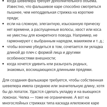
когда шевелюра требует дополнительного объема.
Известно, что фальшивое каре способно смотреться
пышнее, чем неподдельная стрижка на короткие
пряди;
если на сложную, элегантную, изысканную прическу
нет времени, а распущенные волосы, хвост или коса
не уместны для конкретного повода. Например, не
гармонируют с выбранным нарядом, макияжем и т. д.;
чтобы воочию убедиться в том, сочетается ли укладка
длиной до плеч с формой лица и другими
особенностями внешности;
когда хочется удивить или разыграть родных,
знакомых, восхищающихся длинными прядями.
Для создания фальшкаре требуется, чтобы собственная
шевелюра имела среднюю или значительную длину, хотя
бы до лопаток. Удастся сделать укладку и на вьющихся
локонах. Челка — тоже не ограничение. А вот на
многослойных стрижках типа каскада илиложное каре