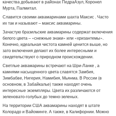
качества добывают в районах ПедраАзул, Коронел
Мурта, Палмитал.
Славится своими аквамаринами шахта Максис . Часто
их так и называют – максис аквамарины.
Зачастую бразильские аквамарины содержат включения
белого цвета – «снежные знаки» или «хризантемы».
Конечно, идеальная чистота камней ценится выше, но
зато включения делают их более интересными и
свидетельствуют о природном происхождении.
Светлые аквамарины встречают на Шри-Ланке , а
камнями насыщенного цвета славятся Замбия,
Зимбабве, Нигерия, Намибия, Мьянма. В России (в
основном, в Забайкалье) также находят очень
интересные экземпляры. Цвета их различаются от
зеленовато-голубых до темно-зеленых.
На территории США аквамарины находят в штате
Колорадо и Вайоминге. А также, в Калифорнии. Можно