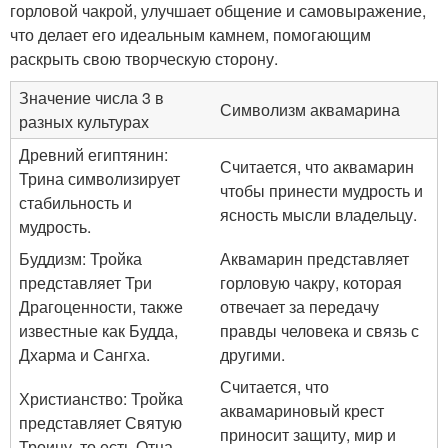
горловой чакрой, улучшает общение и самовыражение,
что делает его идеальным камнем, помогающим
раскрыть свою творческую сторону.
Значение числа 3 в
Символизм аквамарина
разных культурах
Древний египтянин:
Считается, что аквамарин
Трина символизирует
чтобы принести мудрость и
стабильность и
ясность мысли владельцу.
мудрость.
Буддизм: Тройка
Аквамарин представляет
представляет Три
горловую чакру, которая
Драгоценности, также
отвечает за передачу
известные как Будда,
правды человека и связь с
Дхарма и Сангха.
другими.
Считается, что
Христианство: Тройка
аквамариновый крест
представляет Святую
приносит защиту, мир и
Троицу, то есть Отца,