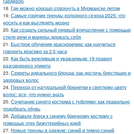
гардероб
18.
Где можно хорошо отдохнуть в Мурманске летом
19.
Самые горячие тренды холодного сезона 2025: что
носить и как выглядеть модно
20.
Как создать сильный первый впечатление с помощью
стиля речи и манеры держать себя
21.
Быстрое обучение красноречию: как научиться
говорить красиво за 2.5 часа
22.
Как быть вежливым и уважаемым: 19 правил
разговорного этикета
23.
Секреты идеального блонда: как достичь блестящих и
здоровых волос
24.
Переход от натуральной брюнетки к светлому цвету
волос: все, что нужно знать
25.
Сочетание синего костюма с туфлями: как правильно
подобрать обувь
26.
Добавьте блеск к синему брючному костюму с
помощью этих бижутерийных идей
27.
Новые тренды в одежде: синий и темно-синий