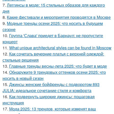
7.
Леггинсы в моде: 15 стильных образов для каждого
дня
8.
Какие фестивали и мероприятия проводятся в Москве
9.
Модные тренды осени 2025: что носить в будущем
сезоне
10.
Группа 'Слава' приедет в Барнаул: не пропустите
концерт
11.
What unique architectural styles can be found in Moscow
12.
Как сочетать вечерние платья с верхней одеждой:
стильные решения
13.
Главные тренды весны-лета 2025: что будет в моде
14.
Обнаружите 9 трендовых оттенков осени 2025: что
носить в новый сезон
15.
Джинсы женские бойфренды с подворотом 893
JULIA: идеальное сочетание стиля и комфорта
16.
Как подвернуть широкие джинсы: пошаговая
инструкция
17.
Мода 2025: 13 трендов, которые изменят ваш