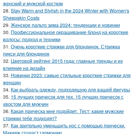
женский и мужской костюм
28.
Stay Warm and Stylish in the 2024 Winter with Women's
Sheepskin Coats
29.
Женское пальто зима 2024: тенденции и новинки
30.
Профессиональное окрашивание блонд на короткие
волосы: подход и техники
31.
Очень короткие стрижки для блондинок. Стрижка
пикси для блондинок
32.
Цветовой рейтинг 2015 года: главные тренды и их
влияние на дизайн
33.
Новинки 2023: самые стильные короткие стрижки для
женщин
34.
Как выбрать одежду, подходящую для вашей фигуры
35.
15 лучших причесок для тех. 15 лучших причесок с
хвостом для мужчин
36.
Какая прическа мне подойдет. Тест: какие мужские
стрижки тебе подходят?
37.
Как зрительно уменьшить нос с помощью прически.
Макияж создаст гармонию