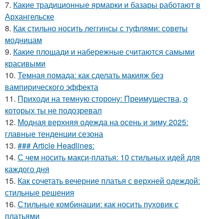
7.
Какие традиционные ярмарки и базары работают в
Архангельске
8.
Как стильно носить леггинсы с туфлями: советы
модницам
9.
Какие площади и набережные считаются самыми
красивыми
10.
Темная помада: как сделать макияж без
вампирического эффекта
11.
Приходи на темную сторону: Преимущества, о
которых ты не подозревал
12.
Модная верхняя одежда на осень и зиму 2025:
главные тенденции сезона
13.
### Article Headlines:
14.
С чем носить макси-платья: 10 стильных идей для
каждого дня
15.
Как сочетать вечерние платья с верхней одеждой:
стильные решения
16.
Стильные комбинации: как носить пуховик с
платьями