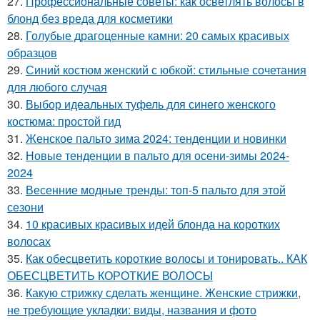
27.
Профессиональные советы: как осветлять волосы в
блонд без вреда для косметики
28.
Голубые драгоценные камни: 20 самых красивых
образцов
29.
Синий костюм женский с юбкой: стильные сочетания
для любого случая
30.
Выбор идеальных туфель для синего женского
костюма: простой гид
31.
Женское пальто зима 2024: тенденции и новинки
32.
Новые тенденции в пальто для осени-зимы 2024-
2024
33.
Весенние модные тренды: топ-5 пальто для этой
сезони
34.
10 красивых красивых идей блонда на коротких
волосах
35.
Как обесцветить короткие волосы и тонировать.. КАК
ОБЕСЦВЕТИТЬ КОРОТКИЕ ВОЛОСЫ
36.
Какую стрижку сделать женщине. Женские стрижки,
не требующие укладки: виды, названия и фото