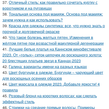
37.
Отличный стиль: как правильно сочетать куртку с
воротником и на пуговицах
38.
Тональная основа под макияж. Основа под макияж:
зачем нужна и как использовать?
39.
Краска для одежды синтетика: все, что нужно знать о
прочной и долговечной окраске
40.
Что такое болезнь желтых пятен. Изменения в
жёлтом пятне при возрастной макулярной дегенерации
41.
Лучшие белые платья на Каннском кинофестивале
2023. От «голых» сеток-цепочек до роскошного золота:
20 блестящих платьев звезд в Каннах-2023
42.
Галина: варианты имени на разных языках
43.
Цвет бургунди в одежде. Бургунди – чарующий цвет
для роскошных осенних образов
44.
Цвет марсала в одежде 2023. Добавьте яркости! 4
правила
45.
Розовый блонд на коротких волосах: как сделать
эффектный стиль
46.
Стрижки на средние прямые волосы. Примеры