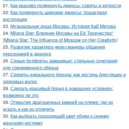
21.
Как красиво подвернуть джинсы: советы и хитрости
22.
Как подвернуть широкие джинсы: пошаговая
инструкция
23.
Музыкальная душа Москвы: История Кай Метова
24.
Milana Star: Влияние Москвы на Её Творчество"
(Milana Star: The Influence of Moscow on Her Creativity)
25.
Развитие характера через манеры общения
персонажей в диалоге
26.
Серые ботфорты замшевые: стильные сочетания
для современного образа
27.
Секреты идеального блонда: как достичь блестящих и
здоровых волос
28.
Сделать красивый блонд в домашних условиях:
возможно ли это
29.
Открытие драгоценных камней на пляже: где их
искать и как их отличить
30.
Как выбрать подходящий цвет обуви к синему
женскому костюму