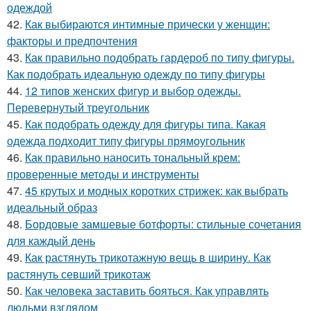
одеждой
42.
Как выбираются интимные прически у женщин:
факторы и предпочтения
43.
Как правильно подобрать гардероб по типу фигуры.
Как подобрать идеальную одежду по типу фигуры
44.
12 типов женских фигур и выбор одежды.
Перевернутый треугольник
45.
Как подобрать одежду для фигуры типа. Какая
одежда подходит типу фигуры прямоугольник
46.
Как правильно наносить тональный крем:
проверенные методы и инструменты
47.
45 крутых и модных коротких стрижек: как выбрать
идеальный образ
48.
Бордовые замшевые ботфорты: стильные сочетания
для каждый день
49.
Как растянуть трикотажную вещь в ширину. Как
растянуть севший трикотаж
50.
Как человека заставить бояться. Как управлять
людьми взглядом