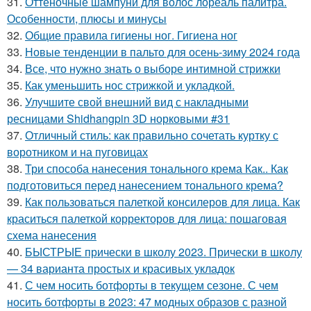
31.
Оттеночные шампуни для волос лореаль палитра.
Особенности, плюсы и минусы
32.
Общие правила гигиены ног. Гигиена ног
33.
Новые тенденции в пальто для осень-зиму 2024 года
34.
Все, что нужно знать о выборе интимной стрижки
35.
Как уменьшить нос стрижкой и укладкой.
36.
Улучшите свой внешний вид с накладными
ресницами Shidhangpin 3D норковыми #31
37.
Отличный стиль: как правильно сочетать куртку с
воротником и на пуговицах
38.
Три способа нанесения тонального крема Как.. Как
подготовиться перед нанесением тонального крема?
39.
Как пользоваться палеткой консилеров для лица. Как
краситься палеткой корректоров для лица: пошаговая
схема нанесения
40.
БЫСТРЫЕ прически в школу 2023. Прически в школу
— 34 варианта простых и красивых укладок
41.
С чем носить ботфорты в текущем сезоне. С чем
носить ботфорты в 2023: 47 модных образов с разной