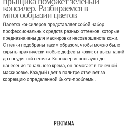
прыщика поможет зелёный
консилер. Разбираемся в
многообразии цветов
Палетка консилеров представляет собой набор
Корректор от синяков
Корректор от прыщей
профессиональных средств разных оттенков, которые
предназначены для маскировки несовершенств кожи.
Оттенки подобраны таким образом, чтобы можно было
скрыть практически любые дефекты кожи: от высыпаний
Корректора для лица
Корректор для волос
до сосудистой сеточки. Консилер используют до
нанесения тонального крема, он помогает в точечной
маскировке. Каждый цвет в палитре отвечает за
коррекцию определенной бьюти-проблемы.
Корректор в макияже
Жидкий корректор
Лиловый корректор