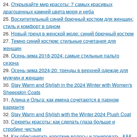
24.
Открывайте мир красоты: 7 самых красивых
драгоценных камней цвета моря и неба
25.
Восхитительный синий брючный костюм для женщин:
стиль и комфорт в одном
26.
Новый тренд в женской моде: синий брючный костюм
27.
Темно синий костюм: стильные сочетания для
женщин
28.
Осень-зима 2018-2024: самые стильные пальто
сезона
29.
Осень-зима 2024-20: тренды в верхней одежде для
мужчин и женщин
30.
Stay Warm and Stylish in the 2024 Winter with Women's
Sheepskin Coats
31.
Алина и Ольга: как имена сочетаются в парном
варианте
32.
Stay Warm and Stylish with the Winter 2024 Plush Coat
33.
Секреты красоты: как сделать глаза больше и
стробинг чистым
34.
Как обесцветить короткие волосы и тонировать.. КАК