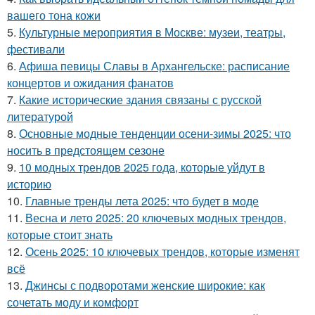
вашего тона кожи
5.
Культурные мероприятия в Москве: музеи, театры,
фестивали
6.
Афиша певицы Славы в Архангельске: расписание
концертов и ожидания фанатов
7.
Какие исторические здания связаны с русской
литературой
8.
Основные модные тенденции осени-зимы 2025: что
носить в предстоящем сезоне
9.
10 модных трендов 2025 года, которые уйдут в
историю
10.
Главные тренды лета 2025: что будет в моде
11.
Весна и лето 2025: 20 ключевых модных трендов,
которые стоит знать
12.
Осень 2025: 10 ключевых трендов, которые изменят
всё
13.
Джинсы с подворотами женские широкие: как
сочетать моду и комфорт