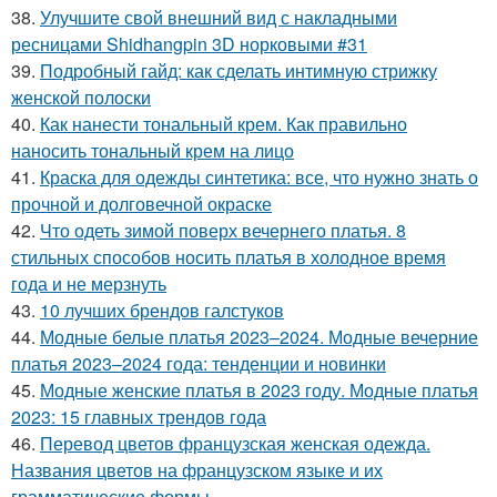
38.
Улучшите свой внешний вид с накладными
ресницами Shidhangpin 3D норковыми #31
39.
Подробный гайд: как сделать интимную стрижку
женской полоски
40.
Как нанести тональный крем. Как правильно
наносить тональный крем на лицо
41.
Краска для одежды синтетика: все, что нужно знать о
прочной и долговечной окраске
42.
Что одеть зимой поверх вечернего платья. 8
стильных способов носить платья в холодное время
года и не мерзнуть
43.
10 лучших брендов галстуков
44.
Модные белые платья 2023–2024. Модные вечерние
платья 2023–2024 года: тенденции и новинки
45.
Модные женские платья в 2023 году. Модные платья
2023: 15 главных трендов года
46.
Перевод цветов французская женская одежда.
Названия цветов на французском языке и их
грамматические формы