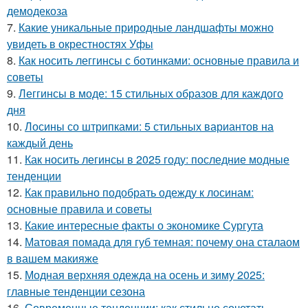
демодекоза
7.
Какие уникальные природные ландшафты можно
увидеть в окрестностях Уфы
8.
Как носить леггинсы с ботинками: основные правила и
советы
9.
Леггинсы в моде: 15 стильных образов для каждого
дня
10.
Лосины со штрипками: 5 стильных вариантов на
каждый день
11.
Как носить легинсы в 2025 году: последние модные
тенденции
12.
Как правильно подобрать одежду к лосинам:
основные правила и советы
13.
Какие интересные факты о экономике Сургута
14.
Матовая помада для губ темная: почему она сталаом
в вашем макияже
15.
Модная верхняя одежда на осень и зиму 2025:
главные тенденции сезона
16.
Современные тенденции: как стильно сочетать