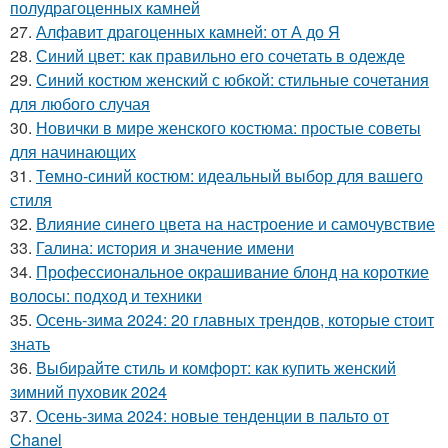
полудрагоценных камней
27.
Алфавит драгоценных камней: от А до Я
28.
Синий цвет: как правильно его сочетать в одежде
29.
Синий костюм женский с юбкой: стильные сочетания
для любого случая
30.
Новички в мире женского костюма: простые советы
для начинающих
31.
Темно-синий костюм: идеальный выбор для вашего
стиля
32.
Влияние синего цвета на настроение и самочувствие
33.
Галина: история и значение имени
34.
Профессиональное окрашивание блонд на короткие
волосы: подход и техники
35.
Осень-зима 2024: 20 главных трендов, которые стоит
знать
36.
Выбирайте стиль и комфорт: как купить женский
зимний пуховик 2024
37.
Осень-зима 2024: новые тенденции в пальто от
Chanel