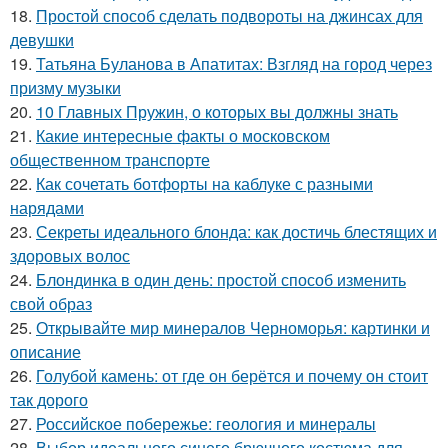
18.
Простой способ сделать подвороты на джинсах для
девушки
19.
Татьяна Буланова в Апатитах: Взгляд на город через
призму музыки
20.
10 Главных Пружин, о которых вы должны знать
21.
Какие интересные факты о московском
общественном транспорте
22.
Как сочетать ботфорты на каблуке с разными
нарядами
23.
Секреты идеального блонда: как достичь блестящих и
здоровых волос
24.
Блондинка в один день: простой способ изменить
свой образ
25.
Открывайте мир минералов Черноморья: картинки и
описание
26.
Голубой камень: от где он берётся и почему он стоит
так дорого
27.
Российское побережье: геология и минералы
28.
Выбор идеального синего брючного костюма для