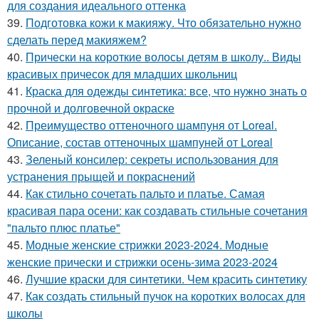
для создания идеального оттенка
39.
Подготовка кожи к макияжу. Что обязательно нужно
сделать перед макияжем?
40.
Прически на короткие волосы детям в школу.. Виды
красивых причесок для младших школьниц
41.
Краска для одежды синтетика: все, что нужно знать о
прочной и долговечной окраске
42.
Преимущество оттеночного шампуня от Loreal.
Описание, состав оттеночных шампуней от Loreal
43.
Зеленый консилер: секреты использования для
устранения прыщей и покраснений
44.
Как стильно сочетать пальто и платье. Самая
красивая пара осени: как создавать стильные сочетания
"пальто плюс платье"
45.
Модные женские стрижки 2023-2024. Модные
женские прически и стрижки осень-зима 2023-2024
46.
Лучшие краски для синтетики. Чем красить синтетику
47.
Как создать стильный пучок на коротких волосах для
школы