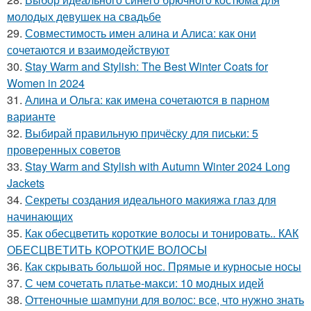
молодых девушек на свадьбе
29.
Совместимость имен алина и Алиса: как они
сочетаются и взаимодействуют
30.
Stay Warm and Stylish: The Best Winter Coats for
Women in 2024
31.
Алина и Ольга: как имена сочетаются в парном
варианте
32.
Выбирай правильную причёску для письки: 5
проверенных советов
33.
Stay Warm and Stylish with Autumn Winter 2024 Long
Jackets
34.
Секреты создания идеального макияжа глаз для
начинающих
35.
Как обесцветить короткие волосы и тонировать.. КАК
ОБЕСЦВЕТИТЬ КОРОТКИЕ ВОЛОСЫ
36.
Как скрывать большой нос. Прямые и курносые носы
37.
С чем сочетать платье-макси: 10 модных идей
38.
Оттеночные шампуни для волос: все, что нужно знать