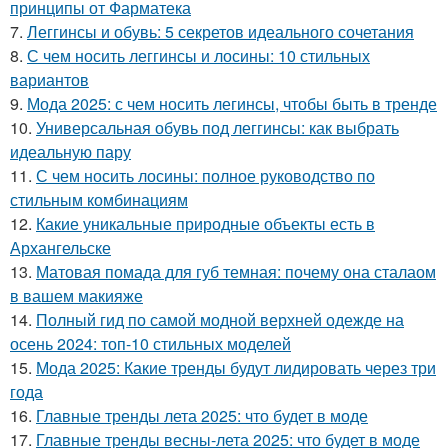
принципы от Фарматека
7.
Леггинсы и обувь: 5 секретов идеального сочетания
8.
С чем носить леггинсы и лосины: 10 стильных
вариантов
9.
Мода 2025: с чем носить легинсы, чтобы быть в тренде
10.
Универсальная обувь под леггинсы: как выбрать
идеальную пару
11.
С чем носить лосины: полное руководство по
стильным комбинациям
12.
Какие уникальные природные объекты есть в
Архангельске
13.
Матовая помада для губ темная: почему она сталаом
в вашем макияже
14.
Полный гид по самой модной верхней одежде на
осень 2024: топ-10 стильных моделей
15.
Мода 2025: Какие тренды будут лидировать через три
года
16.
Главные тренды лета 2025: что будет в моде
17.
Главные тренды весны-лета 2025: что будет в моде