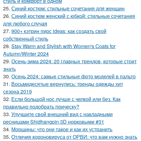
стиль и комфорт в одном
25.
Синий костюм: стильные сочетания для женщин
26.
Синий костюм женский с юбкой: стильные сочетания
для любого случая
27.
900+ кэтрин пирс ideas: как создать свой
собственный стиль
28.
Stay Warm and Stylish with Women's Coats for
Autumn/Winter 2024
29.
Осень-зима 2024: 20 главных трендов, которые стоит
знать
30.
Осень 2024: самые стильные фото моделей в пальто
31.
Восьмидесятые вернулись: тренды одежды хит
сезона 2019
32.
Если большой нос лучше с челкой или без. Как
правильно подобрать прическу?
33.
Улучшите свой внешний вид с накладными
ресницами Shidhangpin 3D норковыми #31
34.
Морщины: что они такое и как их устранить
35.
Отличия короновируса от ОРВИ: что вам нужно знать