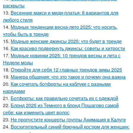
раскрыты
13.
Весенние макси и миди-платья: 8 вариантов для
любого стиля
14.
Модные тенденции весна-лето 2025: что носить,
чтобы быть в тренде
15.
Модные женские джинсы 2025: что будет в тренде
16.
Как красиво подвернуть джинсы: советы и хитрости
17.
Модные новинки 2025: 10 трендов весны и лета с
Недели моды
18.
Откройте для себя 12 главных трендов зимы 2025
19.
Манера общения: что это такое и почему она важна
20.
Как сочетать ботфорты на каблуке с разными
нарядами
21.
Ботфорты: как правильно сочетать их с одеждой
22.
Блонд 2025 из Темного в блонд Пошагово самой
себе: как изменить цвет волос
23.
Не пропустите концерты группы Анимация в Калуге
24.
Восхитительный синий брючный костюм для женщин: