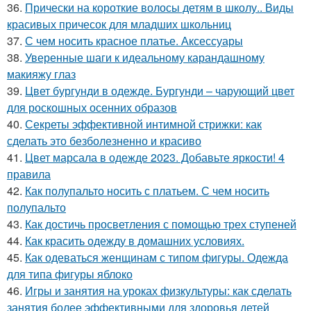
36.
Прически на короткие волосы детям в школу.. Виды
красивых причесок для младших школьниц
37.
С чем носить красное платье. Аксессуары
38.
Уверенные шаги к идеальному карандашному
макияжу глаз
39.
Цвет бургунди в одежде. Бургунди – чарующий цвет
для роскошных осенних образов
40.
Секреты эффективной интимной стрижки: как
сделать это безболезненно и красиво
41.
Цвет марсала в одежде 2023. Добавьте яркости! 4
правила
42.
Как полупальто носить с платьем. С чем носить
полупальто
43.
Как достичь просветления с помощью трех ступеней
44.
Как красить одежду в домашних условиях.
45.
Как одеваться женщинам с типом фигуры. Одежда
для типа фигуры яблоко
46.
Игры и занятия на уроках физкультуры: как сделать
занятия более эффективными для здоровья детей