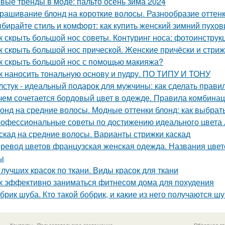
вые тренды в моде: пальто осень зима 2024
рашивание блонд на короткие волосы. Разнообразие оттен
бирайте стиль и комфорт: как купить женский зимний пухов
к скрыть большой нос советы. Контуринг носа: фотоинструк
к скрыть большой нос прической. Женские причёски и стри
к скрыть большой нос с помощью макияжа?
к наносить тональную основу и пудру. ПО ТИПУ И ТОНУ
лстук - идеальный подарок для мужчины: как сделать прав
чем сочетается бордовый цвет в одежде. Правила комбина
онд на средние волосы. Модные оттенки блонд: как выбрать
офессиональные советы по достижению идеального цвета 
скад на средние волосы. Варианты стрижки каскад
ревод цветов французская женская одежда. Названия цвет
ы
 лучших красок по ткани. Виды красок для ткани
к эффективно заниматься фитнесом дома для похудения
брик шуба. Кто такой бобрик, и какие из него получаются ш
Контакты
Пользовательское соглашение
Обратная св