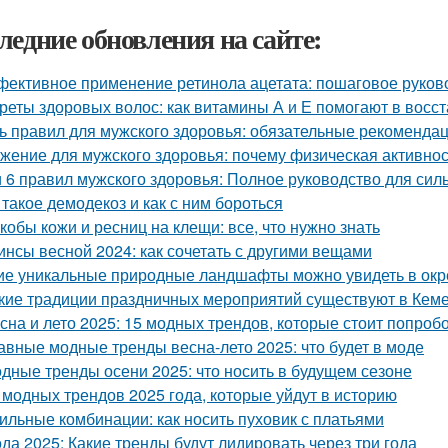
ледние обновления на сайте:
ективное применение ретинола ацетата: пошаговое руков
реты здоровых волос: как витамины А и Е помогают в восс
ь правил для мужского здоровья: обязательные рекоменда
жение для мужского здоровья: почему физическая активно
и 6 правил мужского здоровья: Полное руководство для си
 такое демодекоз и как с ним бороться
кобы кожи и ресниц на клещи: все, что нужно знать
инсы весной 2024: как сочетать с другими вещами
ие уникальные природные ландшафты можно увидеть в ок
кие традиции праздничных мероприятий существуют в Кем
сна и лето 2025: 15 модных трендов, которые стоит попроб
авные модные тренды весна-лето 2025: что будет в моде
дные тренды осени 2025: что носить в будущем сезоне
 модных трендов 2025 года, которые уйдут в историю
ильные комбинации: как носить пуховик с платьями
да 2025: Какие тренды будут лидировать через три года