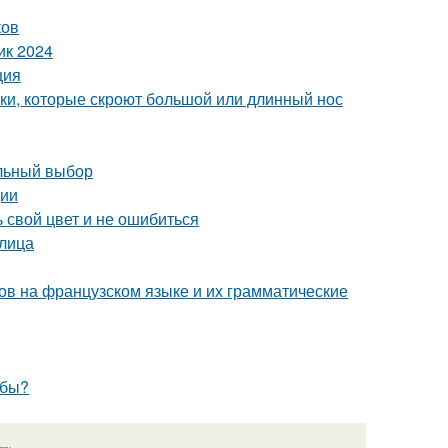
ков
ик 2024
ция
жки, которые скроют большой или длинный нос
ильный выбор
ции
 свой цвет и не ошибиться
лица
ов на французском языке и их грамматические
убы?
язь