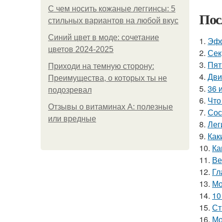
С чем носить кожаные леггинсы: 5
Пос
стильных вариантов на любой вкус
Синий цвет в моде: сочетание
1.
Эфф
цветов 2024-2025
2.
Сек
3.
Пят
Приходи на темную сторону:
4.
Дви
Преимущества, о которых ты не
5.
36 
подозревал
6.
Что
Отзывы о витаминах А: полезные
7.
Сос
или вредные
8.
Лег
9.
Как
10.
Ка
11.
Ве
12.
Гл
13.
Мо
14.
10
15.
Ст
16.
Мо