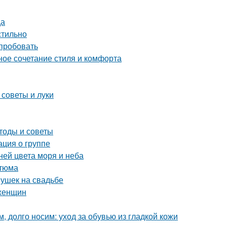
да
стильно
опробовать
ое сочетание стиля и комфорта
 советы и луки
тоды и советы
ация о группе
ней цвета моря и неба
стюма
ушек на свадьбе
 женщин
, долго носим: уход за обувью из гладкой кожи