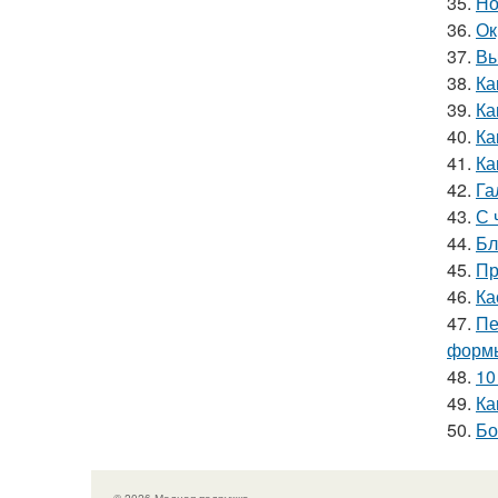
35.
Но
36.
Ок
37.
Вы
38.
Ка
39.
Ка
40.
Ка
41.
Ка
42.
Га
43.
С 
44.
Бл
45.
Пр
46.
Ка
47.
Пе
форм
48.
10
49.
Ка
50.
Бо
© 2026 Модная подружка