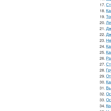
17.
Ст
18.
Ка
19.
То
20.
Ле
21.
Дж
22.
Дж
23.
He
24.
Ка
25.
Ка
26.
Ра
27.
Ст
28.
Гр
29.
От
30.
Ка
31.
Вы
32.
Ос
33.
Ос
34.
Кр