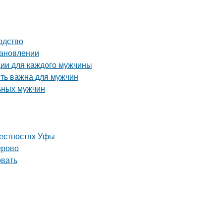
одство
тановлении
ции для каждого мужчины
сть важна для мужчин
льных мужчин
рестностях Уфы
ерово
овать