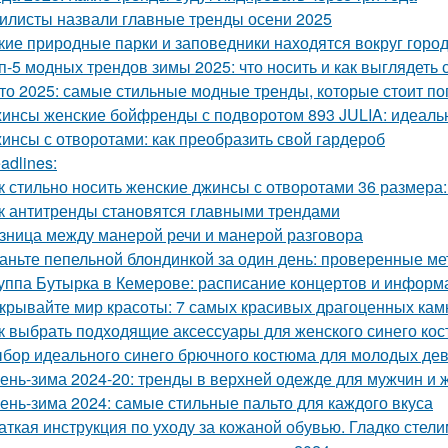
илисты назвали главные тренды осени 2025
кие природные парки и заповедники находятся вокруг горо
п-5 модных трендов зимы 2025: что носить и как выглядеть 
то 2025: самые стильные модные тренды, которые стоит п
инсы женские бойфренды с подворотом 893 JULIA: идеальн
инсы с отворотами: как преобразить свой гардероб
adlines:
к стильно носить женские джинсы с отворотами 36 размера:
к антитренды становятся главными трендами
зница между манерой речи и манерой разговора
аньте пепельной блондинкой за один день: проверенные ме
уппа Бутырка в Кемерове: расписание концертов и информ
крывайте мир красоты: 7 самых красивых драгоценных кам
к выбрать подходящие аксессуары для женского синего ко
бор идеального синего брючного костюма для молодых дев
ень-зима 2024-20: тренды в верхней одежде для мужчин и
ень-зима 2024: самые стильные пальто для каждого вкуса
аткая инструкция по уходу за кожаной обувью. Гладко стелим