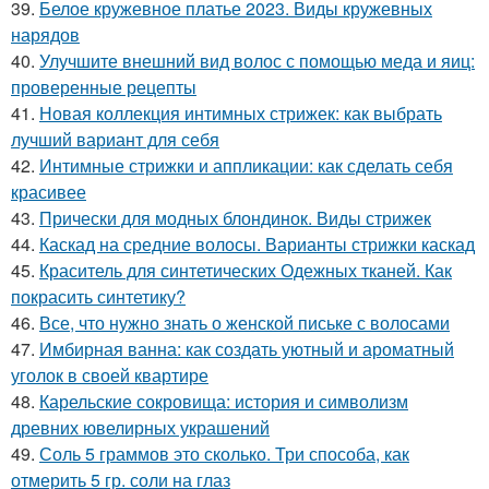
39.
Белое кружевное платье 2023. Виды кружевных
нарядов
40.
Улучшите внешний вид волос с помощью меда и яиц:
проверенные рецепты
41.
Новая коллекция интимных стрижек: как выбрать
лучший вариант для себя
42.
Интимные стрижки и аппликации: как сделать себя
красивее
43.
Прически для модных блондинок. Виды стрижек
44.
Каскад на средние волосы. Варианты стрижки каскад
45.
Краситель для синтетических Одежных тканей. Как
покрасить синтетику?
46.
Все, что нужно знать о женской письке с волосами
47.
Имбирная ванна: как создать уютный и ароматный
уголок в своей квартире
48.
Карельские сокровища: история и символизм
древних ювелирных украшений
49.
Соль 5 граммов это сколько. Три способа, как
отмерить 5 гр. соли на глаз