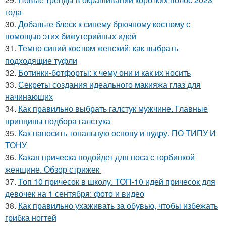
года
30.
Добавьте блеск к синему брючному костюму с
помощью этих бижутерийных идей
31.
Темно синий костюм женский: как выбрать
подходящие туфли
32.
Ботинки-ботфорты: к чему они и как их носить
33.
Секреты создания идеального макияжа глаз для
начинающих
34.
Как правильно выбрать галстук мужчине. Главные
принципы подбора галстука
35.
Как наносить тональную основу и пудру. ПО ТИПУ И
ТОНУ
36.
Какая прическа подойдет для носа с горбинкой
женщине. Обзор стрижек
37.
Топ 10 причесок в школу. ТОП-10 идей причесок для
девочек на 1 сентября: фото и видео
38.
Как правильно ухаживать за обувью, чтобы избежать
грибка ногтей