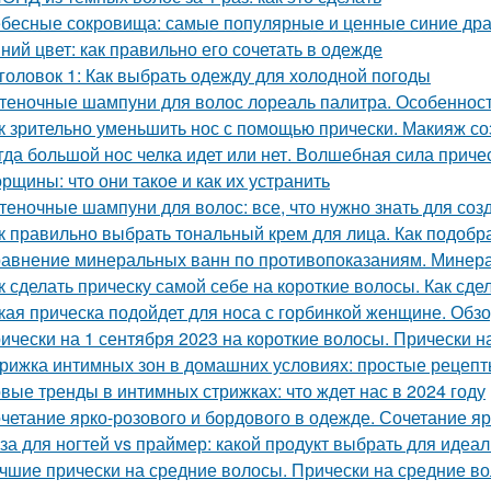
бесные сокровища: самые популярные и ценные синие др
ний цвет: как правильно его сочетать в одежде
головок 1: Как выбрать одежду для холодной погоды
теночные шампуни для волос лореаль палитра. Особеннос
к зрительно уменьшить нос с помощью прически. Макияж с
гда большой нос челка идет или нет. Волшебная сила приче
рщины: что они такое и как их устранить
теночные шампуни для волос: все, что нужно знать для соз
к правильно выбрать тональный крем для лица. Как подобр
авнение минеральных ванн по противопоказаниям. Минера
к сделать прическу самой себе на короткие волосы. Как сде
кая прическа подойдет для носа с горбинкой женщине. Обз
ически на 1 сентября 2023 на короткие волосы. Прически н
рижка интимных зон в домашних условиях: простые рецеп
вые тренды в интимных стрижках: что ждет нас в 2024 году
четание ярко-розового и бордового в одежде. Сочетание яр
за для ногтей vs праймер: какой продукт выбрать для идеа
чшие прически на средние волосы. Прически на средние вол