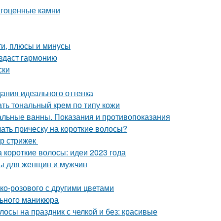
агоценные камни
ти, плюсы и минусы
оздаст гармонию
ски
дания идеального оттенка
ать тональный крем по типу кожи
льные ванны. Показания и противопоказания
лать прическу на короткие волосы?
ор стрижек
а короткие волосы: идеи 2023 года
ты для женщин и мужчин
ко-розового с другими цветами
льного маникюра
осы на праздник с челкой и без: красивые