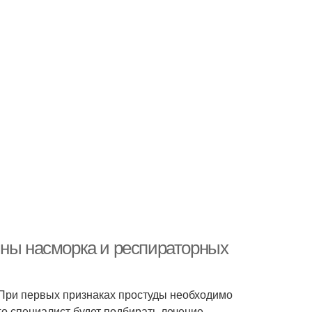
ины насморка и респираторных
При первых признаках простуды необходимо
го специалист будет подбирать лечение.