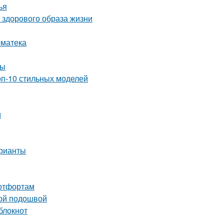
ья
 здорового образа жизни
рматека
ты
оп-10 стильных моделей
м
арианты
ботфортам
кой подошвой
блокнот