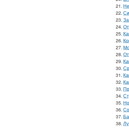
21.
Не
22.
Си
23.
За
24.
От
25.
Ка
26.
Ко
27.
Мо
28.
От
29.
Ка
30.
Ср
31.
Ка
32.
Ка
33.
Пр
34.
Ст
35.
Но
36.
Со
37.
Ба
38.
Лу