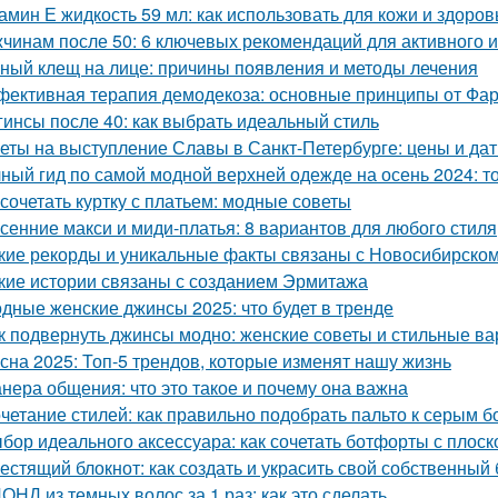
амин Е жидкость 59 мл: как использовать для кожи и здоров
чинам после 50: 6 ключевых рекомендаций для активного и
ный клещ на лице: причины появления и методы лечения
ективная терапия демодекоза: основные принципы от Фа
гинсы после 40: как выбрать идеальный стиль
еты на выступление Славы в Санкт-Петербурге: цены и да
ный гид по самой модной верхней одежде на осень 2024: т
 сочетать куртку с платьем: модные советы
сенние макси и миди-платья: 8 вариантов для любого стиля
кие рекорды и уникальные факты связаны с Новосибирско
кие истории связаны с созданием Эрмитажа
дные женские джинсы 2025: что будет в тренде
к подвернуть джинсы модно: женские советы и стильные в
сна 2025: Топ-5 трендов, которые изменят нашу жизнь
нера общения: что это такое и почему она важна
четание стилей: как правильно подобрать пальто к серым 
бор идеального аксессуара: как сочетать ботфорты с плос
естящий блокнот: как создать и украсить свой собственный 
ОНД из темных волос за 1 раз: как это сделать