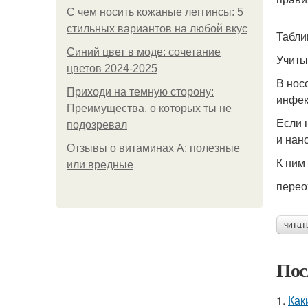
С чем носить кожаные леггинсы: 5
стильных вариантов на любой вкус
Табли
Синий цвет в моде: сочетание
Учиты
цветов 2024-2025
В нос
Приходи на темную сторону:
инфек
Преимущества, о которых ты не
Если 
подозревал
и нан
Отзывы о витаминах А: полезные
К ним
или вредные
перео
читат
Пос
1.
Как