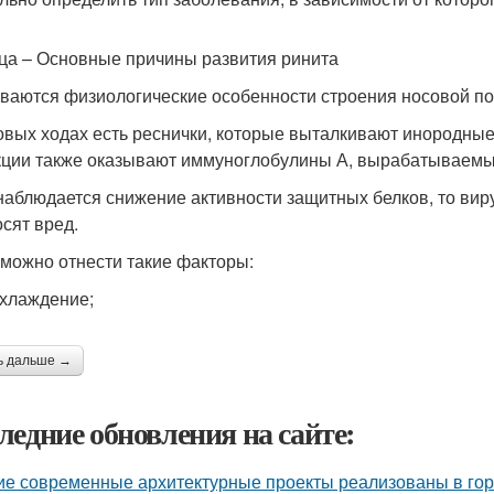
ца – Основные причины развития ринита
ваются физиологические особенности строения носовой пол
овых ходах есть реснички, которые выталкивают инородны
ции также оказывают иммуноглобулины А, вырабатываемы
наблюдается снижение активности защитных белков, то вир
осят вред.
 можно отнести такие факторы:
хлаждение;
ь дальше →
ледние обновления на сайте:
ие современные архитектурные проекты реализованы в го