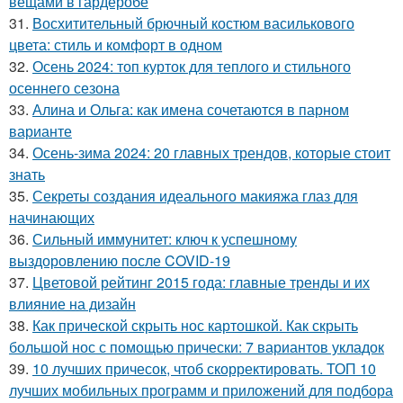
вещами в гардеробе
31.
Восхитительный брючный костюм василькового
цвета: стиль и комфорт в одном
32.
Осень 2024: топ курток для теплого и стильного
осеннего сезона
33.
Алина и Ольга: как имена сочетаются в парном
варианте
34.
Осень-зима 2024: 20 главных трендов, которые стоит
знать
35.
Секреты создания идеального макияжа глаз для
начинающих
36.
Сильный иммунитет: ключ к успешному
выздоровлению после COVID-19
37.
Цветовой рейтинг 2015 года: главные тренды и их
влияние на дизайн
38.
Как прической скрыть нос картошкой. Как скрыть
большой нос с помощью прически: 7 вариантов укладок
39.
10 лучших причесок, чтоб скорректировать. ТОП 10
лучших мобильных программ и приложений для подбора