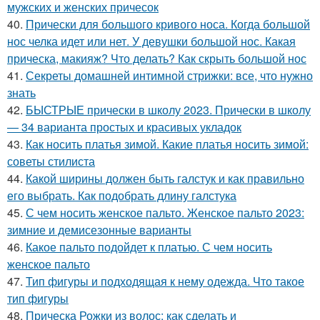
мужских и женских причесок
40.
Прически для большого кривого носа. Когда большой
нос челка идет или нет. У девушки большой нос. Какая
прическа, макияж? Что делать? Как скрыть большой нос
41.
Секреты домашней интимной стрижки: все, что нужно
знать
42.
БЫСТРЫЕ прически в школу 2023. Прически в школу
— 34 варианта простых и красивых укладок
43.
Как носить платья зимой. Какие платья носить зимой:
советы стилиста
44.
Какой ширины должен быть галстук и как правильно
его выбрать. Как подобрать длину галстука
45.
С чем носить женское пальто. Женское пальто 2023:
зимние и демисезонные варианты
46.
Какое пальто подойдет к платью. С чем носить
женское пальто
47.
Тип фигуры и подходящая к нему одежда. Что такое
тип фигуры
48.
Прическа Рожки из волос: как сделать и