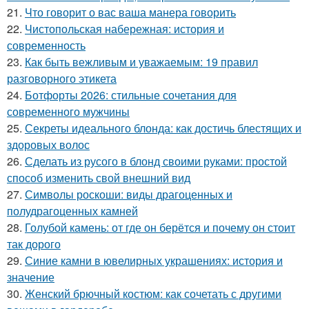
21.
Что говорит о вас ваша манера говорить
22.
Чистопольская набережная: история и
современность
23.
Как быть вежливым и уважаемым: 19 правил
разговорного этикета
24.
Ботфорты 2026: стильные сочетания для
современного мужчины
25.
Секреты идеального блонда: как достичь блестящих и
здоровых волос
26.
Сделать из русого в блонд своими руками: простой
способ изменить свой внешний вид
27.
Символы роскоши: виды драгоценных и
полудрагоценных камней
28.
Голубой камень: от где он берётся и почему он стоит
так дорого
29.
Синие камни в ювелирных украшениях: история и
значение
30.
Женский брючный костюм: как сочетать с другими