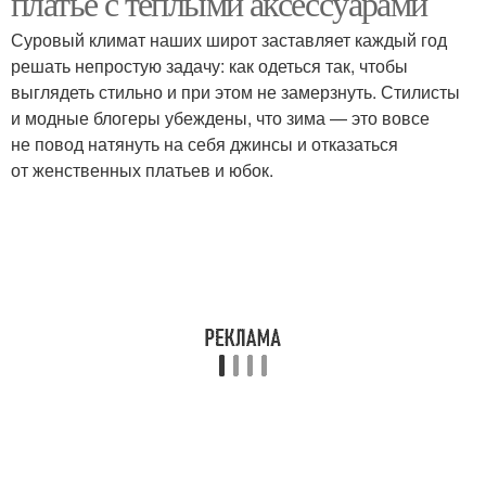
платье с теплыми аксессуарами
Суровый климат наших широт заставляет каждый год
решать непростую задачу: как одеться так, чтобы
Платье для холодной
Наряды с лёгким
выглядеть стильно и при этом не замерзнуть. Стилисты
погоды
платьем
и модные блогеры убеждены, что зима — это вовсе
не повод натянуть на себя джинсы и отказаться
от женственных платьев и юбок.
Платье с теплыми
Платье в зимний
колготками
период
Платье в холодную
Платье с теплым пальто
погоду
Образа с лёгким
Платье из-под пальто
платьем