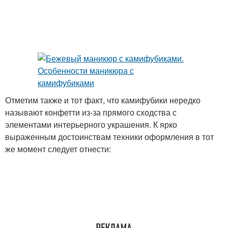
Идеи для маникюра
Маникюр с пайетками
Маникюр с конфетти
Дизайн с камифубиками
Отметим также и тот факт, что камифубики нередко
называют конфетти из-за прямого сходства с
элементами интерьерного украшения. К ярко
выраженным достоинствам техники оформления в тот
Дизайны с
Маникюр с камифубики
же момент следует отнести:
камифубиками
Новинки с
камифубиками