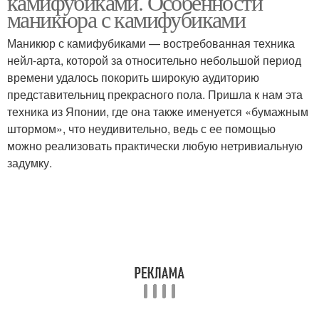
камифубиками. Особенности
маникюра с камифубиками
Маникюр с камифубиками — востребованная техника
нейл-арта, которой за относительно небольшой период
Модный маникюр
Бордовый маникюр
времени удалось покорить широкую аудиторию
представительниц прекрасного пола. Пришла к нам эта
техника из Японии, где она также именуется «бумажным
штормом», что неудивительно, ведь с ее помощью
Матовый маникюр
Красивый маникюр
можно реализовать практически любую нетривиальную
задумку.
Маникюр с камифубуки
Френч с камифубиками
Французский маникюр
Точечный маникюр