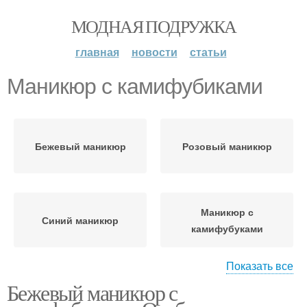
МОДНАЯ ПОДРУЖКА
главная
новости
статьи
Маникюр с камифубиками
Бежевый маникюр
Розовый маникюр
Маникюр с
Синий маникюр
камифубуками
Показать все
Бежевый маникюр с
Маникюр на короткие
Ногти с камифубиками
ногти