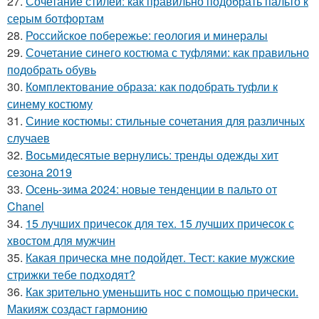
27.
Сочетание стилей: как правильно подобрать пальто к
серым ботфортам
28.
Российское побережье: геология и минералы
29.
Сочетание синего костюма с туфлями: как правильно
подобрать обувь
30.
Комплектование образа: как подобрать туфли к
синему костюму
31.
Синие костюмы: стильные сочетания для различных
случаев
32.
Восьмидесятые вернулись: тренды одежды хит
сезона 2019
33.
Осень-зима 2024: новые тенденции в пальто от
Chanel
34.
15 лучших причесок для тех. 15 лучших причесок с
хвостом для мужчин
35.
Какая прическа мне подойдет. Тест: какие мужские
стрижки тебе подходят?
36.
Как зрительно уменьшить нос с помощью прически.
Макияж создаст гармонию