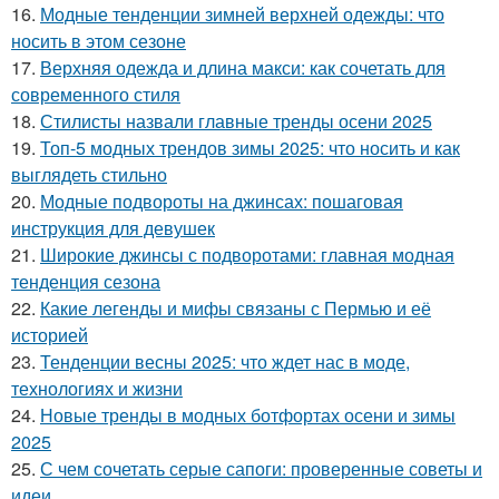
16.
Модные тенденции зимней верхней одежды: что
носить в этом сезоне
17.
Верхняя одежда и длина макси: как сочетать для
современного стиля
18.
Стилисты назвали главные тренды осени 2025
19.
Топ-5 модных трендов зимы 2025: что носить и как
выглядеть стильно
20.
Модные подвороты на джинсах: пошаговая
инструкция для девушек
21.
Широкие джинсы с подворотами: главная модная
тенденция сезона
22.
Какие легенды и мифы связаны с Пермью и её
историей
23.
Тенденции весны 2025: что ждет нас в моде,
технологиях и жизни
24.
Новые тренды в модных ботфортах осени и зимы
2025
25.
С чем сочетать серые сапоги: проверенные советы и
идеи