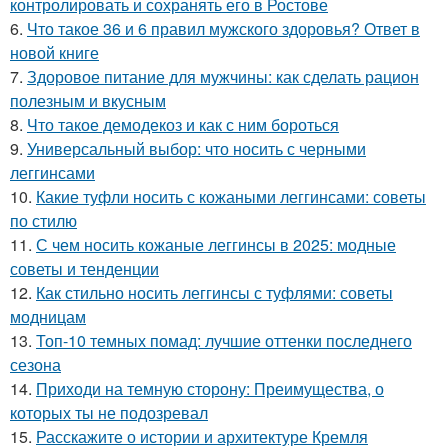
контролировать и сохранять его в Ростове
6.
Что такое 36 и 6 правил мужского здоровья? Ответ в
новой книге
7.
Здоровое питание для мужчины: как сделать рацион
полезным и вкусным
8.
Что такое демодекоз и как с ним бороться
9.
Универсальный выбор: что носить с черными
леггинсами
10.
Какие туфли носить с кожаными леггинсами: советы
по стилю
11.
С чем носить кожаные леггинсы в 2025: модные
советы и тенденции
12.
Как стильно носить леггинсы с туфлями: советы
модницам
13.
Топ-10 темных помад: лучшие оттенки последнего
сезона
14.
Приходи на темную сторону: Преимущества, о
которых ты не подозревал
15.
Расскажите о истории и архитектуре Кремля