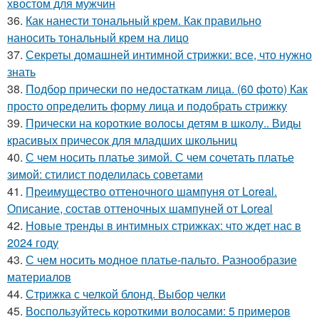
хвостом для мужчин
36.
Как нанести тональный крем. Как правильно
наносить тональный крем на лицо
37.
Секреты домашней интимной стрижки: все, что нужно
знать
38.
Подбор прически по недостаткам лица. (60 фото) Как
просто определить форму лица и подобрать стрижку
39.
Прически на короткие волосы детям в школу.. Виды
красивых причесок для младших школьниц
40.
С чем носить платье зимой. С чем сочетать платье
зимой: стилист поделилась советами
41.
Преимущество оттеночного шампуня от Loreal.
Описание, состав оттеночных шампуней от Loreal
42.
Новые тренды в интимных стрижках: что ждет нас в
2024 году
43.
С чем носить модное платье-пальто. Разнообразие
материалов
44.
Стрижка с челкой блонд. Выбор челки
45.
Воспользуйтесь короткими волосами: 5 примеров