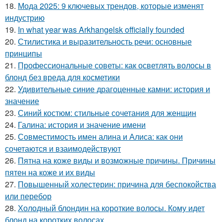
18.
Мода 2025: 9 ключевых трендов, которые изменят
индустрию
19.
In what year was Arkhangelsk officially founded
20.
Стилистика и выразительность речи: основные
принципы
21.
Профессиональные советы: как осветлять волосы в
блонд без вреда для косметики
22.
Удивительные синие драгоценные камни: история и
значение
23.
Синий костюм: стильные сочетания для женщин
24.
Галина: история и значение имени
25.
Совместимость имен алина и Алиса: как они
сочетаются и взаимодействуют
26.
Пятна на коже виды и возможные причины. Причины
пятен на коже и их виды
27.
Повышенный холестерин: причина для беспокойства
или перебор
28.
Холодный блондин на короткие волосы. Кому идет
блонд на коротких волосах