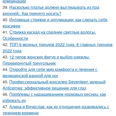
комбинации
39.
Насколько платье должно выглядывать из под
верхней.. Как принято носить?
40.
Интимные стрижки и аппликации: как сделать себя
красивее
41.
Стрижка каскад на средние светлые волосы.
Особенности
42.
ТОП-9 модных трендов 2022 года. 8 главных трендов
2022 года
43.
12 типов женских фигур и выбор одежды.
Перевернутый треугольник
44.
Откройте для себя мир комфорта и лечения с
медицинской ванной для ног
45.
Профессиональный консилер Seventeen зеленый
Anticernes: эффективное решение для глаз
46.
Проблемы с наращиванием норковых ресниц: как
избежать их
47.
Алина и Вячеслав: как их отношения развивались с
течением времени