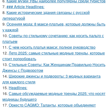
6.
Какие музеи Уфы наиболее популярны среди туристов
7.
### Article Headlines:
8.
Какие исторические здания связаны с русской
литературой
9.
Осенняя мода: 8 макси-платьев, которые должны быть
у каждой
10.
Советы по стильному сочетанию: как носить пальто с
платьем
11.
С чем носить платья макси: полное руководство
12.
Лето 2025: самые стильные модные тренды, которые
стоит попробовать
13.
Стильные Советы: Как Женщинам Правильно Носить
Джинсы с Подворотом
14.
Широкие джинсы и подвороты: 3 модных варианта
для каждого стиля
15.
Headlines:
16.
Самые обсуждаемые модные тренды 2025: что носят
модницы будущего
17.
Оркестр CAGMO: Таланты, которые объединяют