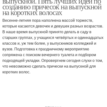
выпускной. Пять лучших идей по
созданию причесок на выпускной
на коротких волосах
Прическа на короткий
Весенне-летняя пора наполнена массой торжеств,
Волосы с фото
волос
которые касаются девочек и девушек разных возрастов.
В наше время выпускной принято делать в саду в
старших группах, у учащихся четвёртых и одиннадцатых
классов и, уж тем более, у выпускников колледжей и
вузов. Подготовка к праздничному мероприятию
сопряжена с поиском вечернего туалета и подбором
подходящей укладки. Опровергнем сегодня слухи о том,
что невозможно сделать прически на выпускной для
коротких волос.