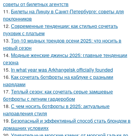
советы от билетных агентств
11.
Билеты на Линду в Санкт-Петербурге: советы для
поклонников
12.
Современные тенденции: как стильно сочетать
пуховик с платьем
13.
Топ-10 модных трендов осени 2025: что носить в
новый сезон
14.
Модные женские джинсы 2025: главные тенденции
сезона
15.
In what year was Arkhangelsk officially founded
16.
Как сочетать ботфорты на каблуке с разными
нарядами
17.
Теплый сезон: как сочетать серые замшевые
ботфорты с летним гардеробом
18.
С чем носить ботфорты в 2025: актуальные
направления стиля
19.
Безопасный и эффективный способ стать блондом в
домашних условиях
20.
Удивительные морские камни: от морской гальки до