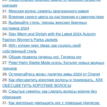
ракушек
21.
Морская волна: секреты драгоценного камня
22.
Влияние синего цвета на настроение и самочувствие
23.
Выбирайте стиль: тренды женских брючных
костюмов 2024
24.
Stay Warm and Stylish with the Latest 2024 Autumn
Fashion Women's Parka Jackets
25.
900+ кэтрин пирс ideas: как создать свой
собственный стиль
26.
Общие правила гигиены ног. Гигиена ног
27.
Peter Hahn Starke Mode осень: Каталог новых модных
трендов
28.
Остерегайтесь моды: палитра зимы 2024 от Chanel
29.
Как обесцветить короткие волосы и тонировать.. КАК
ОБЕСЦВЕТИТЬ КОРОТКИЕ ВОЛОСЫ
30.
Скрытые секреты: как сделать волосы короче без
обрезания
31.
Как зрительно уменьшить нос с помощью прически.