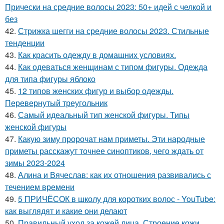
Прически на средние волосы 2023: 50+ идей с челкой и
без
42.
Стрижка шегги на средние волосы 2023. Стильные
тенденции
43.
Как красить одежду в домашних условиях.
44.
Как одеваться женщинам с типом фигуры. Одежда
для типа фигуры яблоко
45.
12 типов женских фигур и выбор одежды.
Перевернутый треугольник
46.
Самый идеальный тип женской фигуры. Типы
женской фигуры
47.
Какую зиму пророчат нам приметы. Эти народные
приметы расскажут точнее синоптиков, чего ждать от
зимы 2023-2024
48.
Алина и Вячеслав: как их отношения развивались с
течением времени
49.
5 ПРИЧЁСОК в школу для коротких волос ‍- YouTube:
как выглядят и какие они делают
50.
Правильный уход за кожей лица. Строение кожи