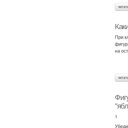
читат
Как
При к
фигур
на ос
читат
Фигу
"ябл
1
Убеди