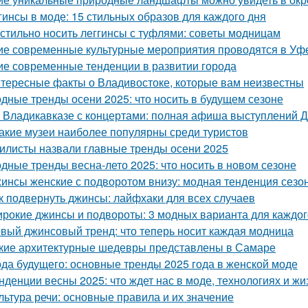
гинсы в моде: 15 стильных образов для каждого дня
 стильно носить леггинсы с туфлями: советы модницам
ие современные культурные мероприятия проводятся в Уф
ие современные тенденции в развитии города
тересные факты о Владивостоке, которые вам неизвестны
дные тренды осени 2025: что носить в будущем сезоне
 Владикавказе с концертами: полная афиша выступлений 
Какие музеи наиболее популярны среди туристов
илисты назвали главные тренды осени 2025
дные тренды весна-лето 2025: что носить в новом сезоне
инсы женские с подворотом внизу: модная тенденция сезо
к подвернуть джинсы: лайфхаки для всех случаев
рокие джинсы и подвороты: 3 модных варианта для каждог
вый джинсовый тренд: что теперь носит каждая модница
кие архитектурные шедевры представлены в Самаре
да будущего: основные тренды 2025 года в женской моде
нденции весны 2025: что ждет нас в моде, технологиях и жи
льтура речи: основные правила и их значение