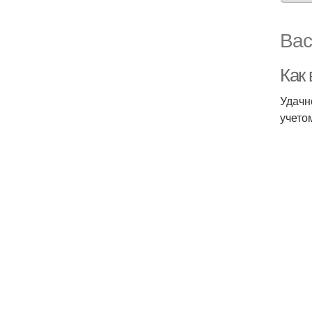
Вас
Как
Удачн
учето