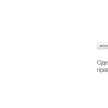
читат
Оде
пра