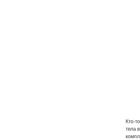
Кто-т
тела 
компл