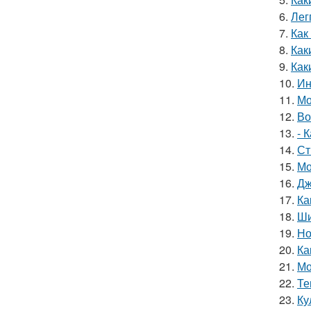
6.
Лег
7.
Как
8.
Как
9.
Как
10.
Ин
11.
Мо
12.
Во
13.
- 
14.
Ст
15.
Мо
16.
Дж
17.
Ка
18.
Ши
19.
Но
20.
Ка
21.
Мо
22.
Те
23.
Ку