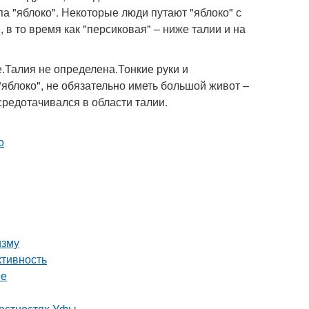
па "яблоко". Некоторые люди путают "яблоко" с
 в то время как "персиковая" – ниже талии и на
Талия не определена.Тонкие руки и
"яблоко", не обязательно иметь большой живот –
средотачивался в области талии.
изму
ктивность
ее
рестностях Уфы