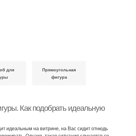
об для
Прямоугольная
уры
фигура
игуры. Как подобрать идеальную
дит идеальным на витрине, на Вас сидит отнюдь
реживать. Однако, такая ситуация случается со