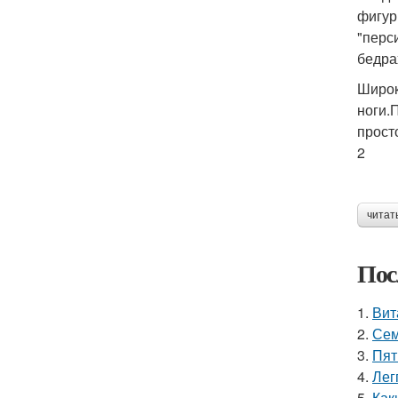
фигур
"перс
бедра
Широк
ноги.
прост
2
читат
Пос
1.
Вит
2.
Сем
3.
Пят
4.
Лег
5.
Как