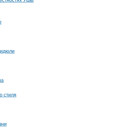
е
Дидюли
на
о стиля
зни