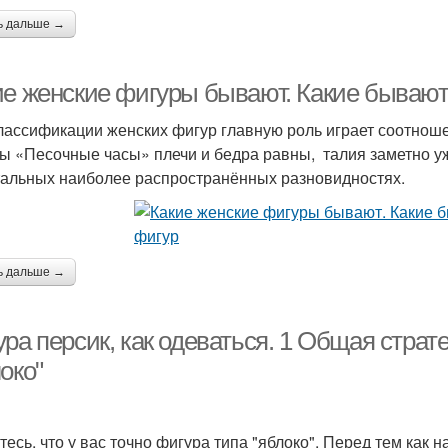
ь дальше →
ие женские фигуры бывают. Какие бывают
лассификации женских фигур главную роль играет соотношен
ы «Песочные часы» плечи и бедра равны, талия заметно уж
тальных наиболее распространённых разновидностях.
ь дальше →
ра персик, как одеваться. 1 Общая страт
око"
тесь, что у вас точно фигура типа "яблоко". Перед тем как 