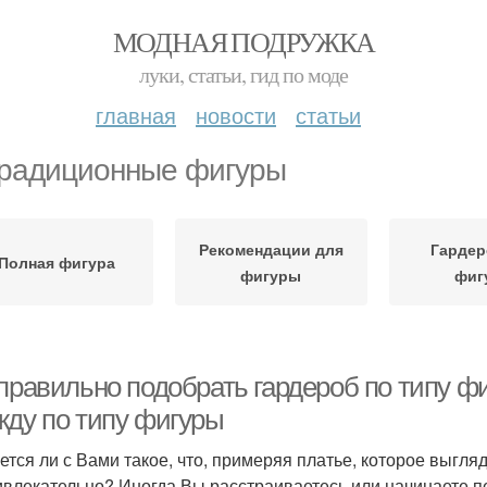
МОДНАЯ ПОДРУЖКА
луки, статьи, гид по моде
главная
новости
статьи
радиционные фигуры
Рекомендации для
Гардер
Полная фигура
фигуры
фиг
 правильно подобрать гардероб по типу ф
жду по типу фигуры
ется ли с Вами такое, что, примеряя платье, которое выгля
ивлекательно? Иногда Вы расстраиваетесь или начинаете пе