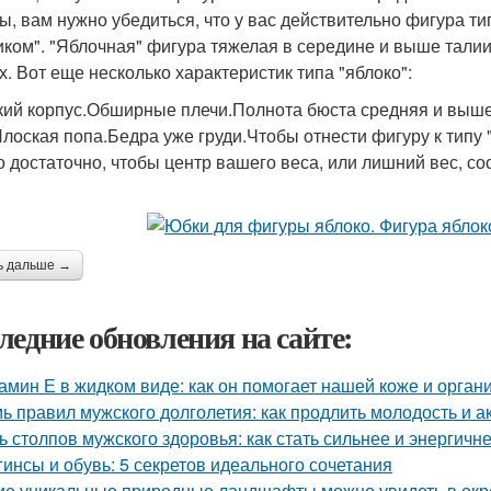
ы, вам нужно убедиться, что у вас действительно фигура ти
иком". "Яблочная" фигура тяжелая в середине и выше талии,
х. Вот еще несколько характеристик типа "яблоко":
ий корпус.Обширные плечи.Полнота бюста средняя и выше.
Плоская попа.Бедра уже груди.Чтобы отнести фигуру к типу 
о достаточно, чтобы центр вашего веса, или лишний вес, со
ь дальше →
ледние обновления на сайте:
амин Е в жидком виде: как он помогает нашей коже и орган
ь правил мужского долголетия: как продлить молодость и а
ь столпов мужского здоровья: как стать сильнее и энергичн
гинсы и обувь: 5 секретов идеального сочетания
ие уникальные природные ландшафты можно увидеть в ок