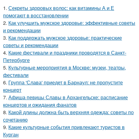
1.
Секреты здоровых волос: как витамины А и Е
помогают в восстановлении
2.
Как улучшить мужское здоровье: эффективные советы
и рекомендации
3.
Как поддержать мужское здоровье: практические
советы и рекомендации
4.
Какие фестивали и праздники проводятся в Санкт-
Петербурге
5.
Культурные мероприятия в Москве: музеи, театры,
фестивали
6.
Группа 'Слава' приедет в Барнаул: не пропустите
концерт
7.
Афиша певицы Славы в Архангельске: расписание
концертов и ожидания фанатов
8.
Какой длины должна быть верхняя одежда: советы по
сочетанию
9.
Какие культурные события привлекают туристов в
Курган