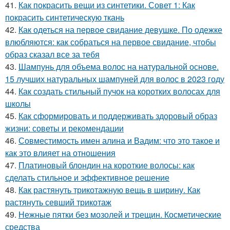
41.
Как покрасить вещи из синтетики. Совет 1: Как
покрасить синтетическую ткань
42.
Как одеться на первое свидание девушке. По одежке
влюбляются: как собраться на первое свидание, чтобы
образ сказал все за тебя
43.
Шампунь для объема волос на натуральной основе.
15 лучших натуральных шампуней для волос в 2023 году
44.
Как создать стильный пучок на коротких волосах для
школы
45.
Как сформировать и поддерживать здоровый образ
жизни: советы и рекомендации
46.
Совместимость имен алина и Вадим: что это такое и
как это влияет на отношения
47.
Платиновый блондин на короткие волосы: как
сделать стильное и эффективное решение
48.
Как растянуть трикотажную вещь в ширину. Как
растянуть севший трикотаж
49.
Нежные пятки без мозолей и трещин. Косметические
средства