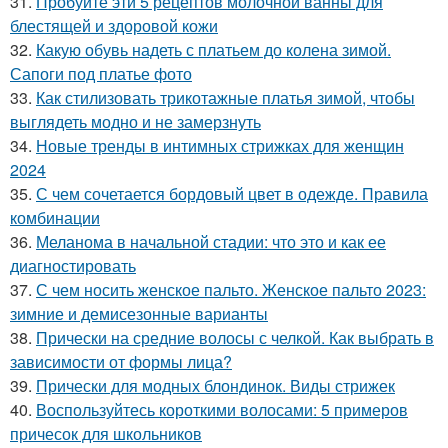
31.
Пробуйте эти 5 рецептов молочной ванны для
блестящей и здоровой кожи
32.
Какую обувь надеть с платьем до колена зимой.
Сапоги под платье фото
33.
Как стилизовать трикотажные платья зимой, чтобы
выглядеть модно и не замерзнуть
34.
Новые тренды в интимных стрижках для женщин
2024
35.
С чем сочетается бордовый цвет в одежде. Правила
комбинации
36.
Меланома в начальной стадии: что это и как ее
диагностировать
37.
С чем носить женское пальто. Женское пальто 2023:
зимние и демисезонные варианты
38.
Прически на средние волосы с челкой. Как выбрать в
зависимости от формы лица?
39.
Прически для модных блондинок. Виды стрижек
40.
Воспользуйтесь короткими волосами: 5 примеров
причесок для школьников