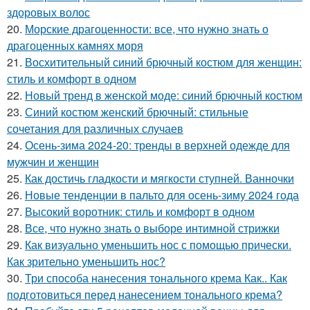
здоровых волос
20.
Морские драгоценности: все, что нужно знать о
драгоценных камнях моря
21.
Восхитительный синий брючный костюм для женщин:
стиль и комфорт в одном
22.
Новый тренд в женской моде: синий брючный костюм
23.
Синий костюм женский брючный: стильные
сочетания для различных случаев
24.
Осень-зима 2024-20: тренды в верхней одежде для
мужчин и женщин
25.
Как достичь гладкости и мягкости ступней. Ванночки
26.
Новые тенденции в пальто для осень-зиму 2024 года
27.
Высокий воротник: стиль и комфорт в одном
28.
Все, что нужно знать о выборе интимной стрижки
29.
Как визуально уменьшить нос с помощью прически.
Как зрительно уменьшить нос?
30.
Три способа нанесения тонального крема Как.. Как
подготовиться перед нанесением тонального крема?