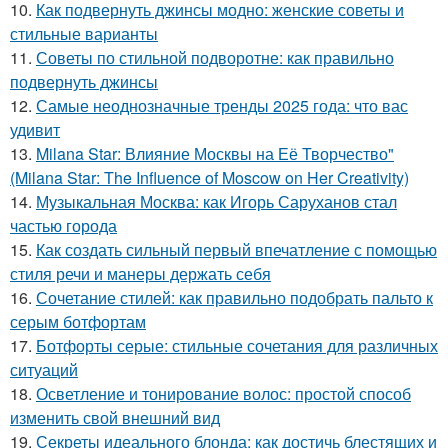
10.
Как подвернуть джинсы модно: женские советы и
стильные варианты
11.
Советы по стильной подворотне: как правильно
подвернуть джинсы
12.
Самые неоднозначные тренды 2025 года: что вас
удивит
13.
Milana Star: Влияние Москвы на Её Творчество"
(Milana Star: The Influence of Moscow on Her Creativity)
14.
Музыкальная Москва: как Игорь Саруханов стал
частью города
15.
Как создать сильный первый впечатление с помощью
стиля речи и манеры держать себя
16.
Сочетание стилей: как правильно подобрать пальто к
серым ботфортам
17.
Ботфорты серые: стильные сочетания для различных
ситуаций
18.
Осветление и тонирование волос: простой способ
изменить свой внешний вид
19.
Секреты идеального блонда: как достичь блестящих и