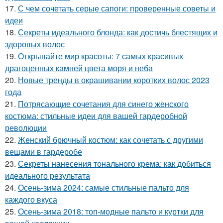
17.
С чем сочетать серые сапоги: проверенные советы и
идеи
18.
Секреты идеального блонда: как достичь блестящих и
здоровых волос
19.
Открывайте мир красоты: 7 самых красивых
драгоценных камней цвета моря и неба
20.
Новые тренды в окрашивании коротких волос 2023
года
21.
Потрясающие сочетания для синего женского
костюма: стильные идеи для вашей гардеробной
революции
22.
Женский брючный костюм: как сочетать с другими
вещами в гардеробе
23.
Секреты нанесения тонального крема: как добиться
идеального результата
24.
Осень-зима 2024: самые стильные пальто для
каждого вкуса
25.
Осень-зима 2018: топ-модные пальто и куртки для