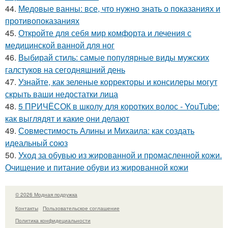
44.
Медовые ванны: все, что нужно знать о показаниях и
противопоказаниях
45.
Откройте для себя мир комфорта и лечения с
медицинской ванной для ног
46.
Выбирай стиль: самые популярные виды мужских
галстуков на сегодняшний день
47.
Узнайте, как зеленые корректоры и консилеры могут
скрыть ваши недостатки лица
48.
5 ПРИЧЁСОК в школу для коротких волос ‍- YouTube:
как выглядят и какие они делают
49.
Совместимость Алины и Михаила: как создать
идеальный союз
50.
Уход за обувью из жированной и промасленной кожи.
Очищение и питание обуви из жированной кожи
© 2026 Модная подружка
Контакты
Пользовательское соглашение
Политика конфидециальности