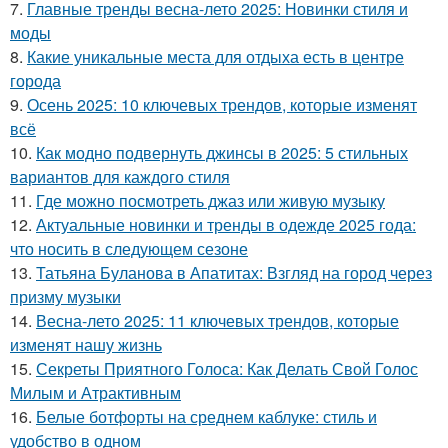
7.
Главные тренды весна-лето 2025: Новинки стиля и
моды
8.
Какие уникальные места для отдыха есть в центре
города
9.
Осень 2025: 10 ключевых трендов, которые изменят
всё
10.
Как модно подвернуть джинсы в 2025: 5 стильных
вариантов для каждого стиля
11.
Где можно посмотреть джаз или живую музыку
12.
Актуальные новинки и тренды в одежде 2025 года:
что носить в следующем сезоне
13.
Татьяна Буланова в Апатитах: Взгляд на город через
призму музыки
14.
Весна-лето 2025: 11 ключевых трендов, которые
изменят нашу жизнь
15.
Секреты Приятного Голоса: Как Делать Свой Голос
Милым и Атрактивным
16.
Белые ботфорты на среднем каблуке: стиль и
удобство в одном