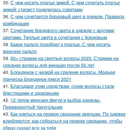
35.
С чем носить платье зимой. С чем сочетать платье
зимой: стилист поделилась советами
36.
С чем сочетается бордовый цвет в одежде. Правила
комбинации
37.
Сочетание бордового цвета в одежде с другими
цветами. Теплые цвета в сочетании с бордовым
38.
Какое пальто подойдет к платью. С чем носить
женское пальто
39.
50+ стрижек на светлые волосы 2023. Стрижки на
средние волосы для женщин после 50 лет
40.
Блондинок с челкой на средние волосы. Модная
прическа блондинок пикси 2021
41.
Благодаря этим средствам, сухие волосы стали
блестящими и здоровыми
42.
12 типов женских фигур и выбор одежды.
Перевернутый треугольник
43.
Как одеться на первое свидание девушке. По одежке
влюбляются: как собраться на первое свидание, чтобы
образ сказал все за тебя