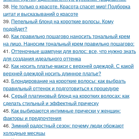
38.
Не только о красоте. Красота спасет мир! Подборка
цитат и высказываний о красоте
39.
Пепельный блонд на короткие волосы. Кому
подойдет?
40.
Как правильно пошагово наносить тональный крем
на лицо. Наносим тональный крем правильно пошагово:
41.
Оттеночные шампуни для волос: все, что нужно знать
для создания идеального оттенка
42.
Как носить платье-макси с верхней одеждой. С какой
верхней одеждой носить длинное платье?
43.
Блондирование на короткие волосы: как выбрать
правильный оттенок и подготовиться к процедуре
44.
Серый платиновый блонд на коротких волосах: как
сделать стильный и эффектный прическу
45.
Как выбираются интимные прически у женщин:
факторы и предпочтения
46.
Зимний радостный сезон: почему люди обожают
холодные месяцы