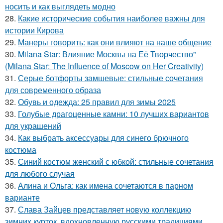
носить и как выглядеть модно
28.
Какие исторические события наиболее важны для
истории Кирова
29.
Манеры говорить: как они влияют на наше общение
30.
Milana Star: Влияние Москвы на Её Творчество"
(Milana Star: The Influence of Moscow on Her Creativity)
31.
Серые ботфорты замшевые: стильные сочетания
для современного образа
32.
Обувь и одежда: 25 правил для зимы 2025
33.
Голубые драгоценные камни: 10 лучших вариантов
для украшений
34.
Как выбрать аксессуары для синего брючного
костюма
35.
Синий костюм женский с юбкой: стильные сочетания
для любого случая
36.
Алина и Ольга: как имена сочетаются в парном
варианте
37.
Слава Зайцев представляет новую коллекцию
зимних курток, вдохновленную русскими традициями