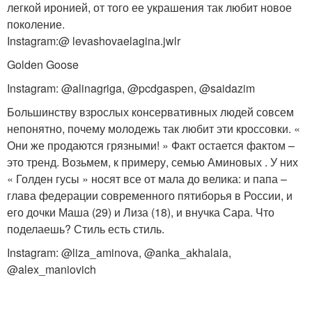
легкой иронией, от того ее украшения так любит новое
поколение.
Instagram:@ levashovaelagina.jwlr
Golden Goose
Instagram: @alinagriga, @pcdgaspen, @saidazim
Большинству взрослых консервативных людей совсем
непонятно, почему молодежь так любит эти кроссовки. «
Они же продаются грязными! » Факт остается фактом –
это тренд. Возьмем, к примеру, семью Аминовых . У них
« Голден гусы » носят все от мала до велика: и папа –
глава федерации современного пятиборья в России, и
его дочки Маша (29) и Лиза (18), и внучка Сара. Что
поделаешь? Стиль есть стиль.
Instagram: @liza_aminova, @anka_akhalaia,
@alex_maniovich