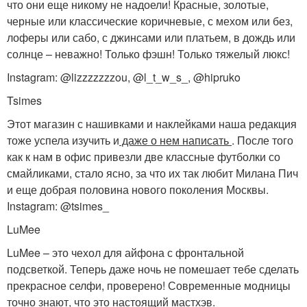
что они еще никому не надоели! Красные, золотые,
черные или классические коричневые, с мехом или без,
лоферы или сабо, с джинсами или платьем, в дождь или
солнце – неважно! Только фэшн! Только тяжелый люкс!
Instagram: @lizzzzzzzou, @l_t_w_s_, @hipruko
Tsimes
Этот магазин с нашивками и наклейками наша редакция
тоже успела изучить и
даже о нем написать
. После того
как к нам в офис привезли две классные футболки со
смайликами, стало ясно, за что их так любит Милана Пич
и еще добрая половина нового поколения Москвы.
Instagram: @tsimes_
LuMee
LuMee – это чехол для айфона с фронтальной
подсветкой. Теперь даже ночь не помешает тебе сделать
прекрасное селфи, проверено! Современные модницы
точно знают, что это настоящий мастхэв.