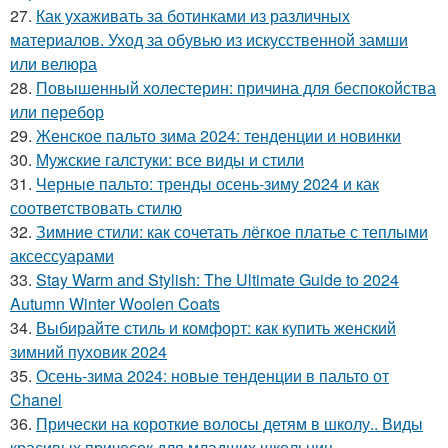
27.
Как ухаживать за ботинками из различных
материалов. Уход за обувью из искусственной замши
или велюра
28.
Повышенный холестерин: причина для беспокойства
или перебор
29.
Женское пальто зима 2024: тенденции и новинки
30.
Мужские галстуки: все виды и стили
31.
Черные пальто: тренды осень-зиму 2024 и как
соответствовать стилю
32.
Зимние стили: как сочетать лёгкое платье с теплыми
аксессуарами
33.
Stay Warm and Stylish: The Ultimate Guide to 2024
Autumn Winter Woolen Coats
34.
Выбирайте стиль и комфорт: как купить женский
зимний пуховик 2024
35.
Осень-зима 2024: новые тенденции в пальто от
Chanel
36.
Прически на короткие волосы детям в школу.. Виды
красивых причесок для младших школьниц