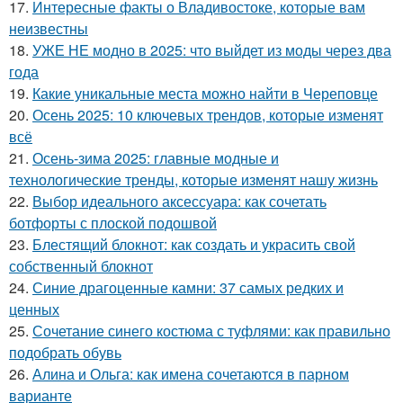
17.
Интересные факты о Владивостоке, которые вам
неизвестны
18.
УЖЕ НЕ модно в 2025: что выйдет из моды через два
года
19.
Какие уникальные места можно найти в Череповце
20.
Осень 2025: 10 ключевых трендов, которые изменят
всё
21.
Осень-зима 2025: главные модные и
технологические тренды, которые изменят нашу жизнь
22.
Выбор идеального аксессуара: как сочетать
ботфорты с плоской подошвой
23.
Блестящий блокнот: как создать и украсить свой
собственный блокнот
24.
Синие драгоценные камни: 37 самых редких и
ценных
25.
Сочетание синего костюма с туфлями: как правильно
подобрать обувь
26.
Алина и Ольга: как имена сочетаются в парном
варианте