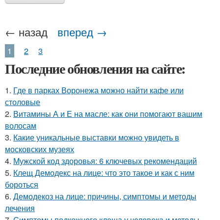
← назад
вперед →
1
2
3
Последние обновления на сайте:
1.
Где в парках Воронежа можно найти кафе или
столовые
2.
Витамины А и Е на масле: как они помогают вашим
волосам
3.
Какие уникальные выставки можно увидеть в
московских музеях
4.
Мужской код здоровья: 6 ключевых рекомендаций
5.
Клещ Демодекс на лице: что это такое и как с ним
бороться
6.
Демодекоз на лице: причины, симптомы и методы
лечения
7.
Симптомы подкожного клеща у человека и методы