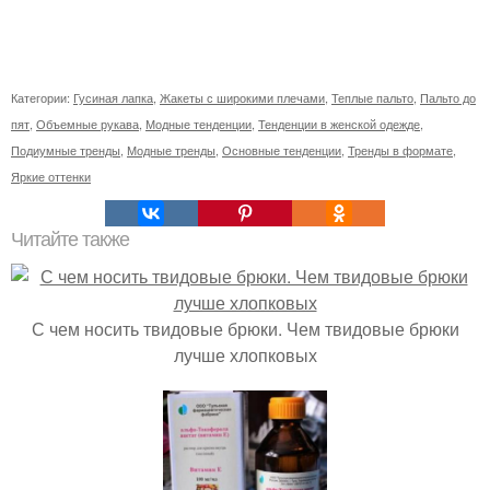
Категории:
Гусиная лапка
,
Жакеты с широкими плечами
,
Теплые пальто
,
Пальто до
пят
,
Объемные рукава
,
Модные тенденции
,
Тенденции в женской одежде
,
Подиумные тренды
,
Модные тренды
,
Основные тенденции
,
Тренды в формате
,
Яркие оттенки
Читайте также
С чем носить твидовые брюки. Чем твидовые брюки
лучше хлопковых