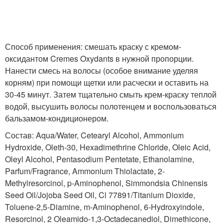
Способ применения: смешать краску с кремом-
оксидантом Cremes Oxydants в нужной пропорции.
Нанести смесь на волосы (особое внимание уделяя
корням) при помощи щетки или расчески и оставить на
30-45 минут. Затем тщательно смыть крем-краску теплой
водой, высушить волосы полотенцем и воспользоваться
бальзамом-кондиционером.
Состав: Aqua/Water, Cetearyl Alcohol, Ammonium
Hydroxide, Oleth-30, Hexadimethrine Chloride, Oleic Acid,
Oleyl Alcohol, Pentasodium Pentetate, Ethanolamine,
Parfum/Fragrance, Ammonium Thiolactate, 2-
Methylresorcinol, p-Aminophenol, Simmondsia Chinensis
Seed Oil/Jojoba Seed Oil, Cl 77891/Titanium Dioxide,
Toluene-2,5-Diamine, m-Aminophenol, 6-Hydroxyindole,
Resorcinol, 2 Oleamido-1,3-Octadecanediol, Dimethicone,