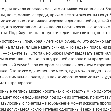
те для начала определимся, чем отличаются легинсы от брю
ны, пояс, молния спереди, причем все эти элементы могут
 максимально лаконичное изделие, единственной отделкой
ое, что нужно запомнить – нельзя носить лосины с коротки
ыты. Подойдут не только туники и длинные свитера, но и т
е осторожны, подбирая к легинсам рубашку. Это должно быть
ей на платье, лучше надеть скинни. «Но ведь ни пояса, ни
», — скажете вы. Это так, но брюки будут выдавать вертик
сы имеют швы только по внутренней стороне или представ
твенный случай, при котором разрешены легинсы с коротко
зале. Это также единственное место, куда можно надеть к 
а – оптимальная одежда, в ней комфортно заниматься и уд
ьтаты тренировок.
онные легинсы можно носить как с контрастным, но однотон
х. Цвет лосин подбирается под один из оттенков, присутст
ать лосины с принтом – изображение может исказить пропор
сам допускается исключительно однотонный верх в тон одно