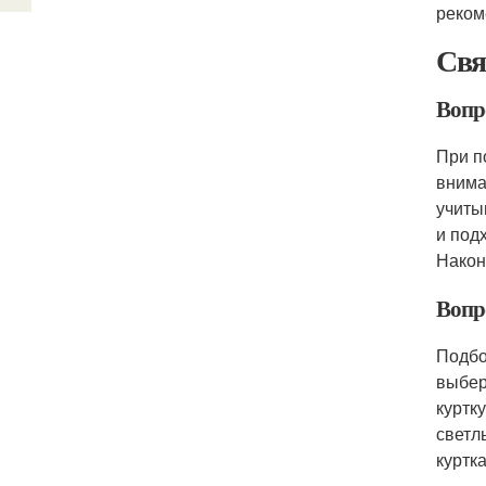
реком
Свя
Вопр
При п
внима
учиты
и под
Након
Вопр
Подбо
выбер
куртк
светл
куртк