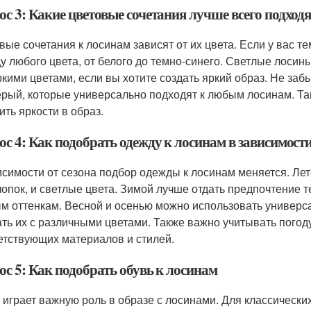
с 3: Какие цветовые сочетания лучше всего подход
вые сочетания к лосинам зависят от их цвета. Если у вас
у любого цвета, от белого до темно-синего. Светлые лосин
ркими цветами, если вы хотите создать яркий образ. Не заб
ерый, которые универсально подходят к любым лосинам. Та
ить яркости в образ.
с 4: Как подобрать одежду к лосинам в зависимости
исимости от сезона подбор одежды к лосинам меняется. Лет
лопок, и светлые цвета. Зимой лучше отдать предпочтение т
м оттенкам. Весной и осенью можно использовать универсал
ать их с различными цветами. Также важно учитывать погоду
етствующих материалов и стилей.
ос 5: Как подобрать обувь к лосинам
 играет важную роль в образе с лосинами. Для классическ