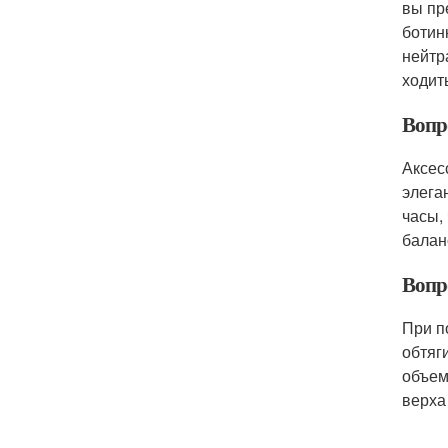
вы пр
ботин
нейтр
ходит
Вопр
Аксес
элега
часы,
балан
Вопр
При п
обтяг
объем
верха