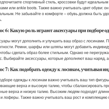
едпочитаете спортивный стиль, кроссовки будут идеальны
ками или ankle boots. Также важно учитывать цвет обуви: о
альным. Не забывайте о комфорте – обувь должна быть удо
ь.
ос 6: Какую роль играют аксессуары при подборе о
суары могут дополнить и улучшить ваш образ с лосинами. П
нтности. Ремни, шарфы или шляпы могут добавить индивиду
 чтобы сделать образ более стильным. Однако не перегружа
с. Выбирайте аксессуары, которые дополняют ваш наряд, а
ос 7: Как подобрать одежду к лосинам, учитывая 
одборе одежды к лосинам важно учитывать ваш тип фигуры
ивающие верха и высокую талию, чтобы сбалансировать пр
ные верха и низкую талию. Высоким людям подходят длинны
 и лоферы. Также важно учитывать ваш рост и комплекцию 