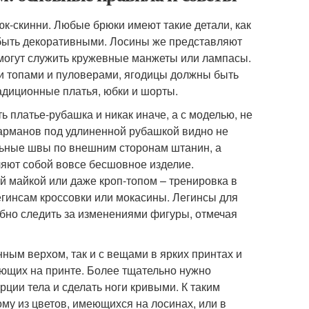
к-скинни. Любые брюки имеют такие детали, как
 быть декоративными. Лосины же представляют
 могут служить кружевные манжеты или лампасы.
ми топами и пуловерами, ягодицы должны быть
радиционные платья, юбки и шорты.
 платье-рубашка и никак иначе, а с моделью, не
 карманов под удлиненной рубашкой видно не
альные швы по внешним сторонам штанин, а
ляют собой вовсе бесшовное изделие.
й майкой или даже кроп-топом – тренировка в
легинсам кроссовки или мокасины. Легинсы для
обно следить за изменениями фигуры, отмечая
ным верхом, так и с вещами в ярких принтах и
вующих на принте. Более тщательно нужно
ции тела и сделать ноги кривыми. К таким
му из цветов, имеющихся на лосинах, или в