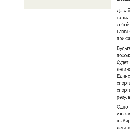
Давай
карма
собой
Главн
прикр
Будьт
похож
будет
легин
Единс
спорт
спорт
резул
Однот
узора
выбир
легин