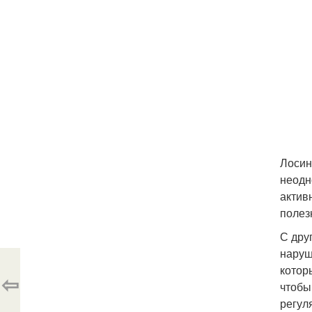
Лосин
неодн
актив
полез
С дру
наруш
котор
⇦
чтобы
регул