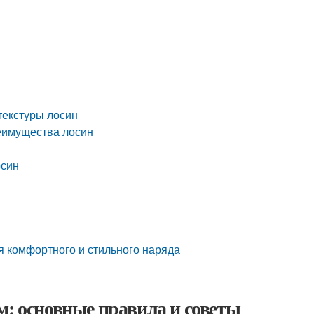
 текстуры лосин
еимущества лосин
осин
я комфортного и стильного наряда
м: основные правила и советы