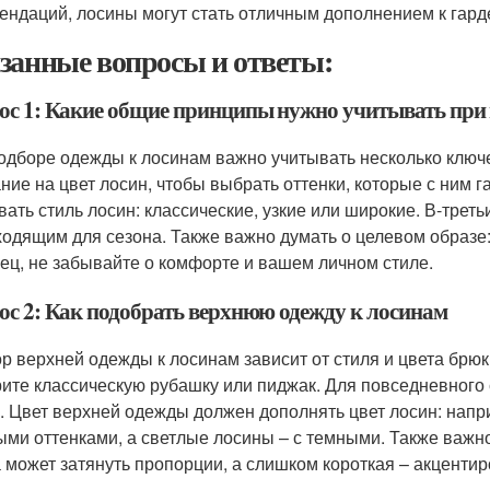
ендаций, лосины могут стать отличным дополнением к гард
занные вопросы и ответы:
ос 1: Какие общие принципы нужно учитывать при 
одборе одежды к лосинам важно учитывать несколько ключе
ние на цвет лосин, чтобы выбрать оттенки, которые с ним 
вать стиль лосин: классические, узкие или широкие. В-тре
ходящим для сезона. Также важно думать о целевом образе
ец, не забывайте о комфорте и вашем личном стиле.
ос 2: Как подобрать верхнюю одежду к лосинам
р верхней одежды к лосинам зависит от стиля и цвета брюк.
ите классическую рубашку или пиджак. Для повседневного
у. Цвет верхней одежды должен дополнять цвет лосин: нап
ыми оттенками, а светлые лосины – с темными. Также важн
а может затянуть пропорции, а слишком короткая – акцентир