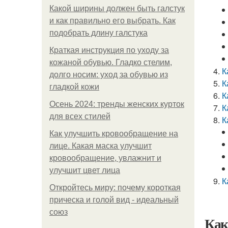
Какой ширины должен быть галстук
и как правильно его выбрать. Как
подобрать длину галстука
Краткая инструкция по уходу за
кожаной обувью. Гладко стелим,
К
долго носим: уход за обувью из
К
гладкой кожи
К
Осень 2024: тренды женских курток
К
для всех стилей
К
Как улучшить кровообращение на
лице. Какая маска улучшит
кровообращение, увлажнит и
улучшит цвет лица
К
Откройтесь миру: почему короткая
прическа и голой вид - идеальный
союз
Как