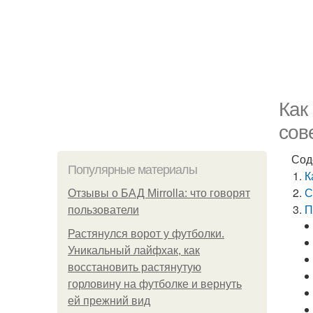
Как
сов
Сод
Популярные материалы
К
С
Отзывы о БАД Mirrolla: что говорят
П
пользователи
Растянулся ворот у футболки.
Уникальный лайфхак, как
восстановить растянутую
горловину на футболке и вернуть
ей прежний вид