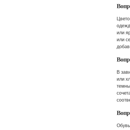
Вопро
Цвето
одежд
или я
или с
добав
Вопро
В зав
или х
темны
сочет
соотв
Вопр
Обувь