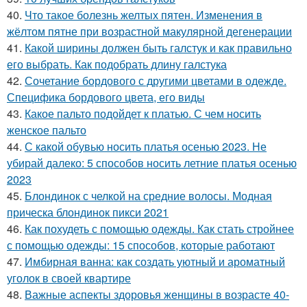
40.
Что такое болезнь желтых пятен. Изменения в
жёлтом пятне при возрастной макулярной дегенерации
41.
Какой ширины должен быть галстук и как правильно
его выбрать. Как подобрать длину галстука
42.
Сочетание бордового с другими цветами в одежде.
Специфика бордового цвета, его виды
43.
Какое пальто подойдет к платью. С чем носить
женское пальто
44.
С какой обувью носить платья осенью 2023. Не
убирай далеко: 5 способов носить летние платья осенью
2023
45.
Блондинок с челкой на средние волосы. Модная
прическа блондинок пикси 2021
46.
Как похудеть с помощью одежды. Как стать стройнее
с помощью одежды: 15 способов, которые работают
47.
Имбирная ванна: как создать уютный и ароматный
уголок в своей квартире
48.
Важные аспекты здоровья женщины в возрасте 40-