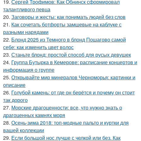
19.
Сергей Трофимов: Как Обнинск сформировал
талантливого певца
20.
Заговоры и жесты: как понимать людей без слов
21.
Как сочетать ботфорты замшевые на каблуке с
разными нарядами
22.
Блонд 2025 из Темного в блонд Пошагово самой
себе: как изменить цвет волос
23.
Станьте блонд: простой способ для русых девушек
24.
Группа Бутырка в Кемерове: расписание концертов и
информация о группе
25.
Открывайте мир минералов Черноморья: картинки и
описание
26.
Голубой камень: от где он берётся и почему он стоит
так дорого
27.
Морские драгоценности: все, что нужно знать о
драгоценных камнях моря
28.
Осень-зима 2018: топ-модные пальто и куртки для
вашей коллекции
29.
Если большой нос лучше с челкой или без. Как