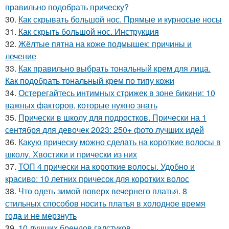
правильно подобрать прическу?
30.
Как скрывать большой нос. Прямые и курносые носы
31.
Как скрыть большой нос. Инструкция
32.
Жёлтые пятна на коже подмышек: причины и
лечение
33.
Как правильно выбрать тональный крем для лица.
Как подобрать тональный крем по типу кожи
34.
Остерегайтесь интимных стрижек в зоне бикини: 10
важных факторов, которые нужно знать
35.
Прически в школу для подростков. Прически на 1
сентября для девочек 2023: 250+ фото лучших идей
36.
Какую прическу можно сделать на короткие волосы в
школу. Хвостики и прически из них
37.
ТОП 4 прически на короткие волосы. Удобно и
красиво: 10 летних причесок для коротких волос
38.
Что одеть зимой поверх вечернего платья. 8
стильных способов носить платья в холодное время
года и не мерзнуть
39.
10 лучших брендов галстуков