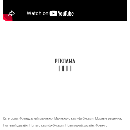
Категории:
Французский маникюр
,
Маникюр с камифубиками
,
Модные решения
,
Ногтевой дизайн
,
Ногти с камифубиками
,
Новогодний дизайн
,
Френч с