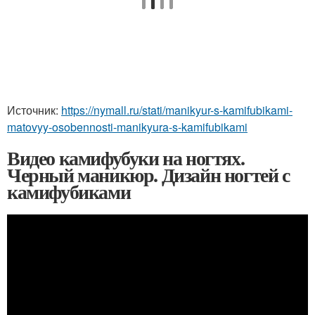
Источник:
https://nymall.ru/stati/manikyur-s-kamifubikami-
matovyy-osobennosti-manikyura-s-kamifubikami
Видео камифубуки на ногтях.
Черный маникюр. Дизайн ногтей с
камифубиками