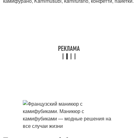
камифурано, Kamimusubi, kamifurano, конфетти, пайетки.