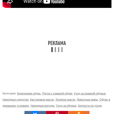
Категории:
Коричневая обувь
,
Пятна с кожаной обуви
,
Уход за кожаной обувью
,
Народные средства
,
Касторовое масло
,
Льняное масло
,
Животные жиры
,
Обувь в
домашних условиях
,
Народные методы
,
Уход за обувью
,
Хитрости по уходу