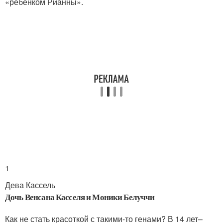
«ребенком Рианны».
1
Дева Кассель
Дочь Венсана Касселя и Моники Белуччи
Как не стать красоткой с такими-то генами? В 14 лет–