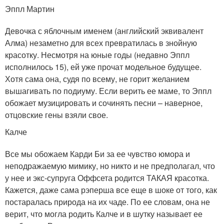
Эппл Мартин
Девочка с яблочным именем (английский эквивалент
Алма) незаметно для всех превратилась в знойную
красотку. Несмотря на юные годы (недавно Эппл
исполнилось 15), ей уже прочат модельное будущее.
Хотя сама она, судя по всему, не горит желанием
вышагивать по подиуму. Если верить ее маме, то Эппл
обожает музицировать и сочинять песни – наверное,
отцовские гены взяли свое.
Калче
Все мы обожаем Карди Би за ее чувство юмора и
неподражаемую мимику, но никто и не предполагал, что
у нее и экс-супруга Оффсета родится ТАКАЯ красотка.
Кажется, даже сама рэперша все еще в шоке от того, как
постаралась природа на их чаде. По ее словам, она не
верит, что могла родить Калче и в шутку называет ее