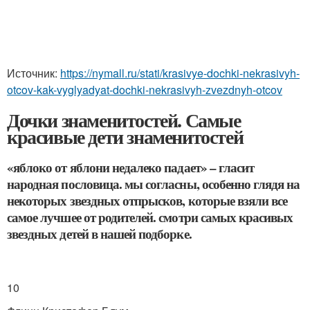
Источник:
https://nymall.ru/stati/krasivye-dochki-nekrasivyh-
otcov-kak-vyglyadyat-dochki-nekrasivyh-zvezdnyh-otcov
Дочки знаменитостей. Самые
красивые дети знаменитостей
«яблоко от яблони недалеко падает» – гласит
народная пословица. мы согласны, особенно глядя на
некоторых звездных отпрысков, которые взяли все
самое лучшее от родителей. смотри самых красивых
звездных детей в нашей подборке.
10