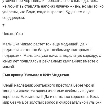
утонченных черт лица и пронзительного взгляда. Меган
не любит выставлять напоказ личную жизнь, но мы точно
уверены, что Боди, когда вырастет, будет тем еще
сердцеедом.
7
Чикаго Уэст
Малышка Чикаго растет той еще модницей, да и
родители частенько балуют любимицу шикарными
подарками. Малышка уже начала модельную карьеру, с
юных лет появляясь в рекламных кампаниях вместе с
мамой.
Сын принца Уильяма и Кейт Миддлтон
Юный наследник британского престола берет уроки
танцев и является одним из самых любимых внуков
королевы Елизаветы II. Да и не только королевы. Весь
мир без ума от золотых волос и очаровательной улыбки