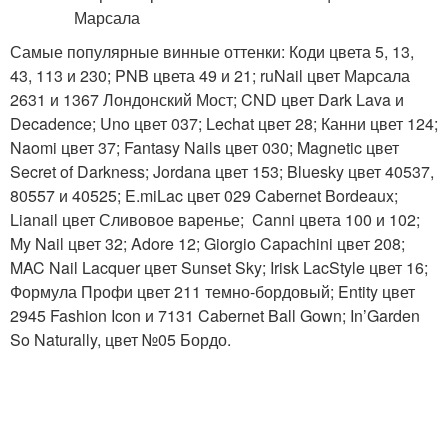
Самые популярные винные оттенки: Коди цвета 5, 13,
43, 113 и 230; PNB цвета 49 и 21; ruNail цвет Марсала
2631 и 1367 Лондонский Мост; CND цвет Dark Lava и
Decadence; Uno цвет 037; Lechat цвет 28; Канни цвет 124;
Naomi цвет 37; Fantasy Nails цвет 030; Magnetic цвет
Secret of Darkness; Jordana цвет 153; Bluesky цвет 40537,
80557 и 40525; E.miLac цвет 029 Cabernet Bordeaux;
Lianail цвет Сливовое варенье; Canni цвета 100 и 102;
My Nail цвет 32; Adore 12; Giorgio Capachini цвет 208;
MAC Nail Lacquer цвет Sunset Sky; Irisk LacStyle цвет 16;
Формула Профи цвет 211 темно-бордовый; Entity цвет
2945 Fashion Icon и 7131 Cabernet Ball Gown; In’Garden
So Naturally, цвет №05 Бордо.