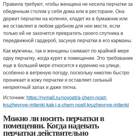
Правила требуют, чтобы женщина не носила перчатки за
обеденным столом у себя дома или в ресторане. Она
держит перчатки на коленях, кладет их в бумажник или
же оставляет в любом удобном для нее месте, если
только ей не захочется превратить своего спутника в
передвижной гардероб, засунув перчатки в его карманы.
Как мужчины, так и женщины снимают по крайней мере
одну перчатку, когда курят в помещении. Это требование
еще в большей мере относится к курению на улице,
особенно в ветреную погоду, поскольку никотин быстро
проникает в кожу перчатки и оставляет сильный
неприятный запах и даже пятна.
Источник:
https://nymall.ru/novosti/s-chem-nosit-
kruzhevnye-mitenki-kak-i-s-chem-nosit-kruzhevnye-mitenki
Можно ли носить перчатки в
помещении. Когда надевать
перчатки действительно