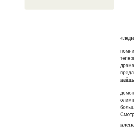
«леди
помни
тепер
драма
предла
кейп
демон
олимп
больш
Смотр
клетк