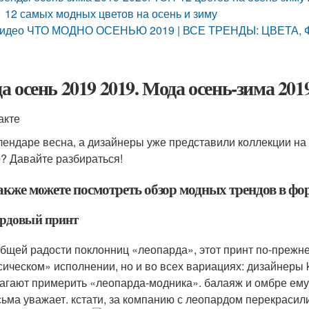
12 самых модных цветов на осень и зиму
идео ЧТО МОДНО ОСЕНЬЮ 2019 | ВСЕ ТРЕНДЫ: ЦВЕТА
а осень 2019 2019. Мода осень-зима 201
акте
лендаре весна, а дизайнеры уже представили коллекции на
? Давайте разбираться!
акже можете посмотреть обзор модных трендов в фо
ардовый принт
общей радости поклонниц «леопарда», этот принт по-прежне
сическом» исполнении, но и во всех вариациях: дизайнеры ka
агают примерить «леопарда-модника». балаяж и омбре ему, 
сьма уважает. кстати, за компанию с леопардом перекрасили