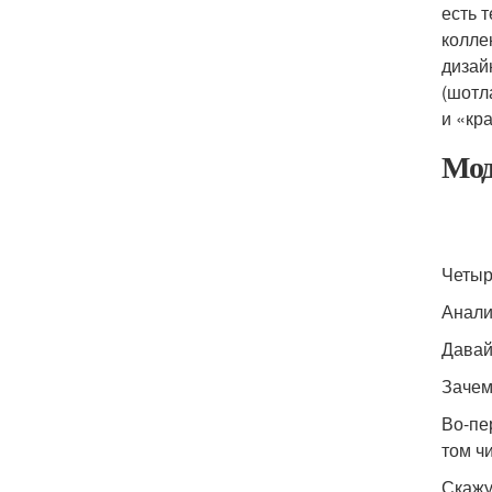
есть 
колле
дизай
(шотл
и «кр
Мод
Четыр
Анали
Давай
Зачем
Во-пе
том ч
Скажу