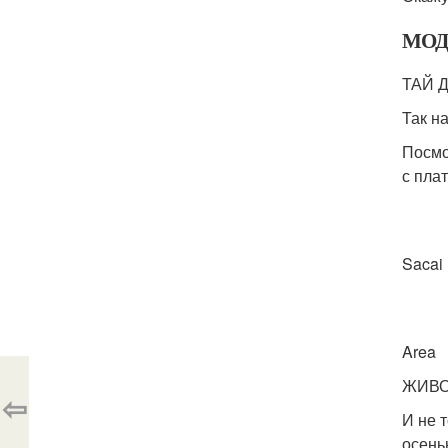
МОД
ТАЙ 
Так н
Посмо
с пла
S
A
ЖИВО
⇦
И не 
осень