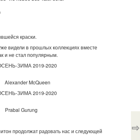
0
ывшейся краски.
уже видели в прошлых коллекциях вместе
к и не стал популярным.
cQueen
rung
⇨
 питон продолжат радовать нас и следующей