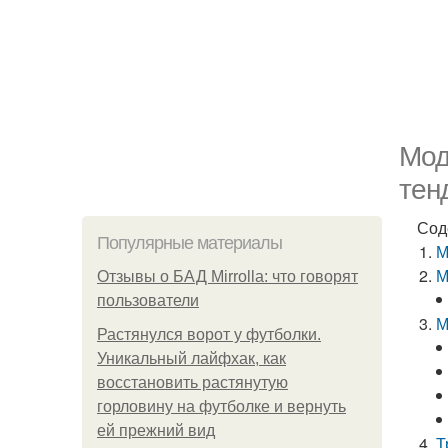
Мод
тен
Сод
Популярные материалы
М
М
Отзывы о БАД Mirrolla: что говорят
пользователи
М
Растянулся ворот у футболки.
Уникальный лайфхак, как
восстановить растянутую
горловину на футболке и вернуть
ей прежний вид
Т