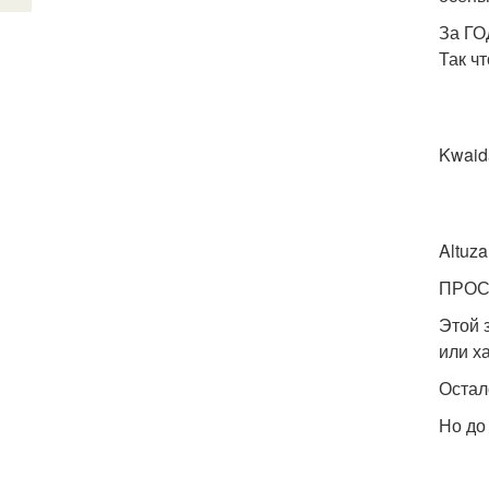
За ГО
Так ч
K
A
ПРО
Этой 
или х
Остал
Но до