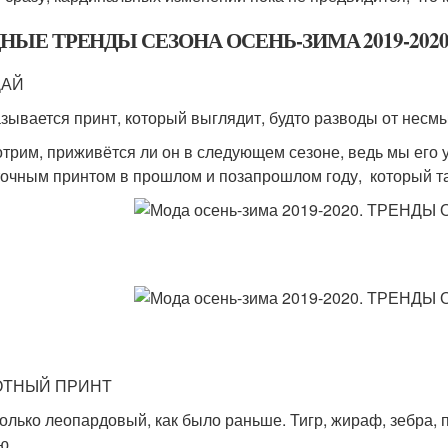
НЫЕ ТРЕНДЫ СЕЗОНА ОСЕНЬ-ЗИМА 2019-202
ДАЙ
азывается принт, который выглядит, будто разводы от несм
трим, приживётся ли он в следующем сезоне, ведь мы его 
точным принтом в прошлом и позапрошлом году, который та
acai Alexander M
rea Prabal Gu
ТНЫЙ ПРИНТ
только леопардовый, как было раньше. Тигр, жираф, зебра,
ю.