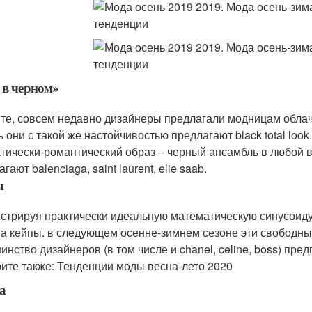
 в черном»
те, совсем недавно дизайнеры предлагали модницам облачит
ь они с такой же настойчивостью предлагают black total loo
тически-романтический образ – черный ансамбль в любой в
гают balenciaga, saint laurent, elie saab.
ы
стрируя практически идеальную математическую синусоиду
а кейпы. в следующем осенне-зимнем сезоне эти свободные
инство дизайнеров (в том числе и chanel, celine, boss) пре
ите также: Тенденции моды весна-лето 2020
а