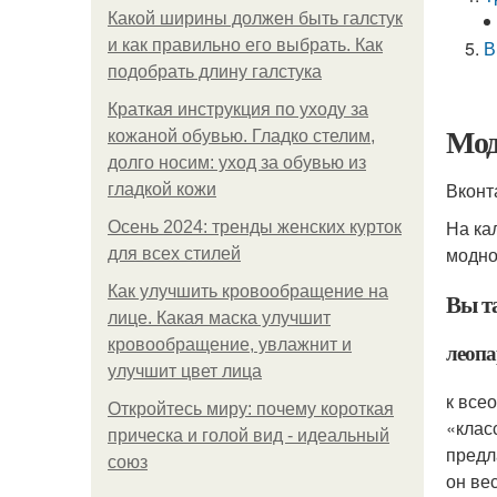
Какой ширины должен быть галстук
и как правильно его выбрать. Как
В
подобрать длину галстука
Краткая инструкция по уходу за
Мод
кожаной обувью. Гладко стелим,
долго носим: уход за обувью из
Вконт
гладкой кожи
На ка
Осень 2024: тренды женских курток
модно
для всех стилей
Как улучшить кровообращение на
Вы т
лице. Какая маска улучшит
кровообращение, увлажнит и
леоп
улучшит цвет лица
к все
Откройтесь миру: почему короткая
«клас
прическа и голой вид - идеальный
предл
союз
он ве