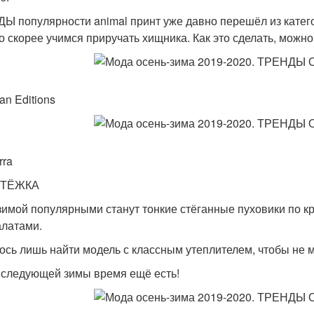
ДЫ популярности animal принт уже давно перешёл из катег
то скорее учимся приручать хищника. Как это сделать, можно 
waidan Editions Cel
ltuzarra Proenza S
СТЁЖКА
зимой популярными станут тонкие стёганные пуховики по 
алатами.
ось лишь найти модель с классным утеплителем, чтобы не мё
 следующей зимы время ещё есть!