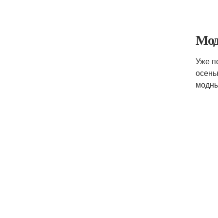
Мод
Уже п
осень
модны