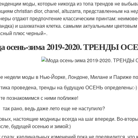
тенденции моды, которые никогда из топа трендов не выбыва
кциям christian dior, chanel, altuzarra, представленным на 
неры отдают предпочтение классическим принтам: неимовер
андка) и шахматная клетка. самыми актуальными цветовым
асный плюс черный».
а осень-зима 2019-2020. ТРЕНДЫ ОС
е недели моды в Нью-Йорке, Лондоне, Милане и Париже по
тика проведена, тренды на будущую ОСЕНЬ определены:-)
те познакомимся с ними поближе!
 так рано, ведь даже лето еще не наступило?
рвых, настоящие модницы всегда на шаг впереди. Во-вторых ,
исле, будущей осенью и зимой:)
 сразу, кардинальных изменений пока не предвидится, что к