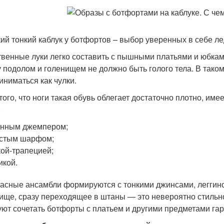
ий тонкий каблук у ботфортов – выбор уверенных в себе л
венные луки легко составить с пышными платьями и юбкам
 подолом и голенищем не должно быть голого тела. В таком
иниматься как чулки.
 того, что ноги такая обувь облегает достаточно плотно, им
:
инным джемпером;
лстым шарфом;
ой-трапецией;
икой.
асные ансамбли формируются с тонкими джинсами, леггин
ище, сразу переходящее в штаны — это невероятно стильн
уют сочетать ботфорты с платьем и другими предметами гар