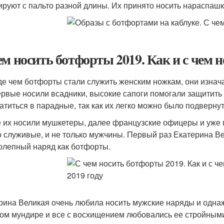
руют с пальто разной длины. Их принято носить нараспашку
ем носить ботфорты 2019. Как и с чем н
е чем ботфорты стали служить женским ножкам, они изнача
ервые носили всадники, высокие сапоги помогали защитить 
атиться в парадные, так как их легко можно было подвернут
 их носили мушкетеры, далее французские офицеры и уже гд
о служивые, и не только мужчины. Первый раз Екатерина В
олепный наряд как ботфорты.
рина Великая очень любила носить мужские наряды и однаж
ом мундире и все с восхищением любовались ее стройными