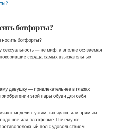
рты?
осить ботфорты?
у сексуальность — не миф, а вполне осязаемая
 покорившие сердца самых взыскательных
 саму девушку — привлекательнее в глазах
 приобретении этой пары обуви для себя
чают модели с узким, как чулок, или прямым
й подошве или платформе. Почему же
а противоположный пол с удовольствием