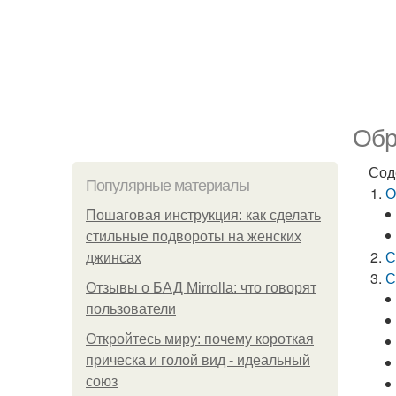
Обр
Сод
Популярные материалы
О
Пошаговая инструкция: как сделать
стильные подвороты на женских
С
джинсах
С
Отзывы о БАД Mirrolla: что говорят
пользователи
Откройтесь миру: почему короткая
прическа и голой вид - идеальный
союз