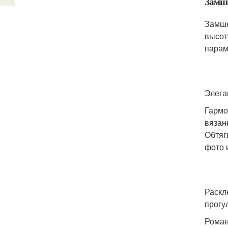
Замше
Замше
высот
парам
Элега
Гармо
вязан
Обтяг
фото 
Раскл
прогу
Роман