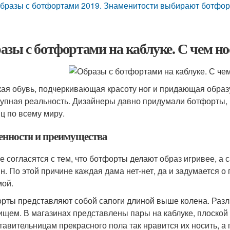
бразы с ботфортами 2019. Знаменитости выбирают ботфо
азы с ботфортами на каблуке. С чем н
ая обувь, подчеркивающая красоту ног и придающая образ
тупная реальность. Дизайнеры давно придумали ботфорты,
ц по всему миру.
енности и преимущества
е согласятся с тем, что ботфорты делают образ игривее, а
н. По этой причине каждая дама нет-нет, да и задумается о
ой.
рты представляют собой сапоги длиной выше колена. Разли
ищем. В магазинах представлены пары на каблуке, плоско
тавительницам прекрасного пола так нравится их носить, 