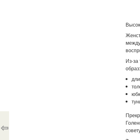
Высок
Женст
между
воспр
Из-за
образ
дл
то
юбк
тун
Прекр
Голен
⇦
совет