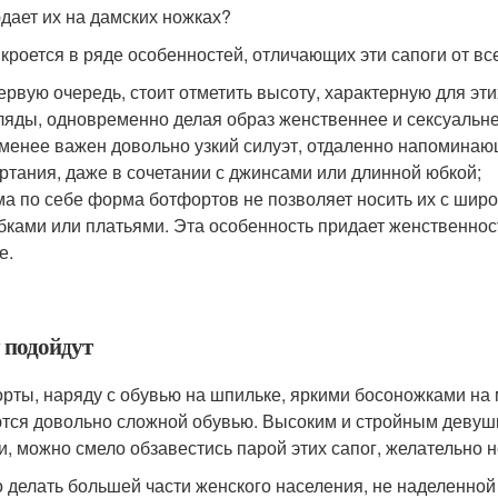
дает их на дамских ножках?
 кроется в ряде особенностей, отличающих эти сапоги от вс
ервую очередь, стоит отметить высоту, характерную для эт
ляды, одновременно делая образ женственнее и сексуальне
менее важен довольно узкий силуэт, отдаленно напоминаю
ртания, даже в сочетании с джинсами или длинной юбкой;
а по себе форма ботфортов не позволяет носить их с широ
бками или платьями. Эта особенность придает женственнос
е.
 подойдут
рты, наряду с обувью на шпильке, яркими босоножками на 
тся довольно сложной обувью. Высоким и стройным деву
и, можно смело обзавестись парой этих сапог, желательно н
о делать большей части женского населения, не наделенн