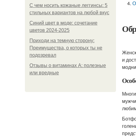
О
С чем носить кожаные леггинсы: 5
стильных вариантов на любой вкус
Синий цвет в моде: сочетание
Обр
цветов 2024-2025
Приходи на темную сторону:
Преимущества, о которых ты не
Женск
подозревал
и дос
Отзывы о витаминах А: полезные
модни
или вредные
Особ
Многи
мужчи
любим
Ботфо
голен
предс