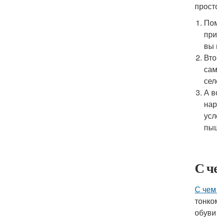
прост
Пом
при
вы 
Вто
сам
сел
А в
нар
усл
пыш
С ч
С чем
тонко
обуви