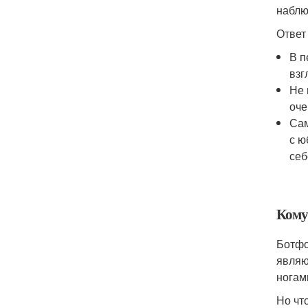
наблю
Ответ
В п
взг
Не 
оче
Сам
с ю
себ
Кому
Ботфо
являю
ногам
Но чт