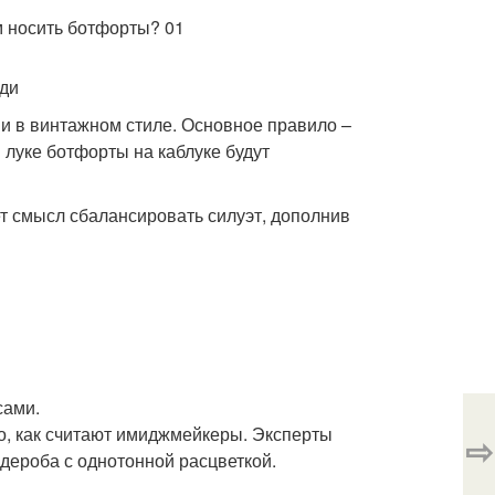
еди
и в винтажном стиле. Основное правило –
 луке ботфорты на каблуке будут
еет смысл сбалансировать силуэт, дополнив
сами.
о, как считают имиджмейкеры. Эксперты
⇨
дероба с однотонной расцветкой.