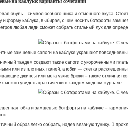
вые на каблуке: варианты сочетаний
вая обувь – символ особого шика и отменного вкуса. Стои
у и форму каблука, выбирая, с чем носить ботфорты замшев
етров любая леди сможет собрать стильный лук для опреде
нтные замшевые сапоги на каблуке украшают повседневны
ничный тандем создают такие сапоги с укороченными плат
ными или из плотных тканей, а юбки — слегка расклешенны
ивающие джинсы или мега узкие брюки – также отличная к
их можно увидеть практически в каждом модном журнале.
ешенная юбка и замшевые ботфорты на каблуке – гармонич
лок
тичный образ легко собрать, надев вязаную тунику. В пр