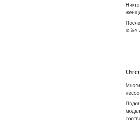
Никто
женщи
После
юбке 
От с
Многи
несоо
Подоб
модел
соотв