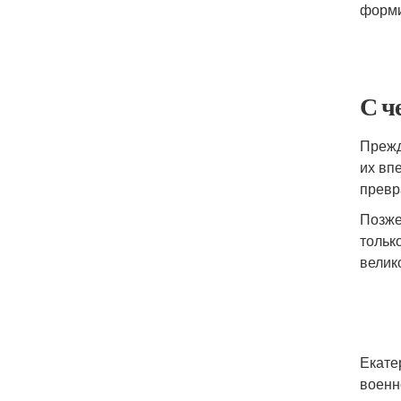
форми
С ч
Прежд
их вп
превр
Позже
тольк
велик
Екате
военн