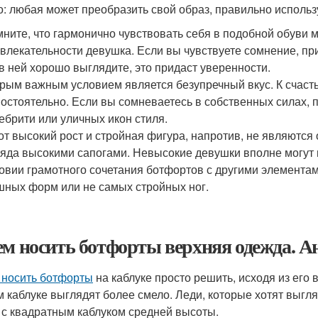
о: любая может преобразить свой образ, правильно использ
ните, что гармонично чувствовать себя в подобной обуви 
влекательности девушка. Если вы чувствуете сомнение, пр
в ней хорошо выглядите, это придаст уверенности.
рым важным условием является безупречный вкус. К счасть
остоятельно. Если вы сомневаетесь в собственных силах,
ебрити или уличных икон стиля.
от высокий рост и стройная фигура, напротив, не являютс
яда высокими сапогами. Невысокие девушки вполне могут 
овии грамотного сочетания ботфортов с другими элементам
ных форм или не самых стройных ног.
ем носить ботфорты верхняя одежда. А
 носить ботфорты
на каблуке просто решить, исходя из его
м каблуке выглядят более смело. Леди, которые хотят выгля
 с квадратным каблуком средней высоты.