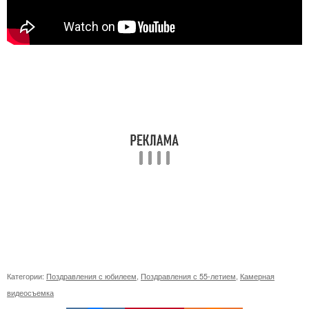
Категории:
Поздравления с юбилеем
,
Поздравления с 55-летием
,
Камерная
видеосъемка