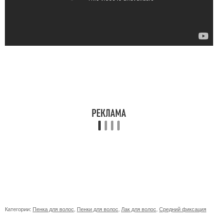
Категории:
Пенка для волос
,
Пенки для волос
,
Лак для волос
,
Средний фиксация