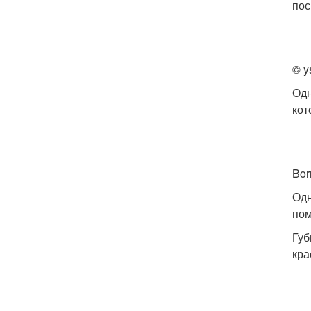
пос
© y
Одн
кот
Bor
Одн
по
Губ
кра