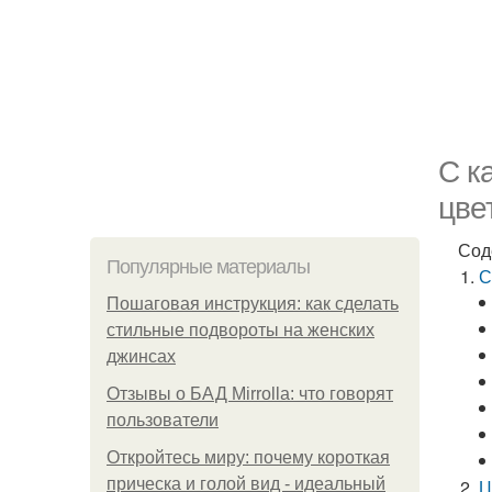
С к
цве
Сод
Популярные материалы
С
Пошаговая инструкция: как сделать
стильные подвороты на женских
джинсах
Отзывы о БАД Mirrolla: что говорят
пользователи
Откройтесь миру: почему короткая
прическа и голой вид - идеальный
Ц