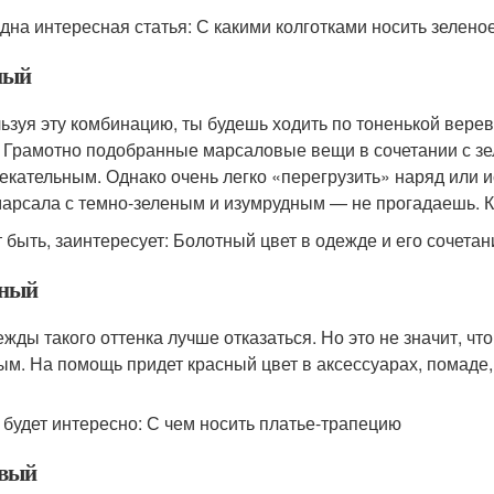
дна интересная статья: С какими колготками носить зелено
ный
ьзуя эту комбинацию, ты будешь ходить по тоненькой вер
 Грамотно подобранные марсаловые вещи в сочетании с з
екательным. Однако очень легко «перегрузить» наряд или 
марсала с темно-зеленым и изумрудным — не прогадаешь. К
 быть, заинтересует: Болотный цвет в одежде и его сочетан
ный
ежды такого оттенка лучше отказаться. Но это не значит, чт
ым. На помощь придет красный цвет в аксессуарах, помаде, 
 будет интересно: С чем носить платье-трапецию
вый