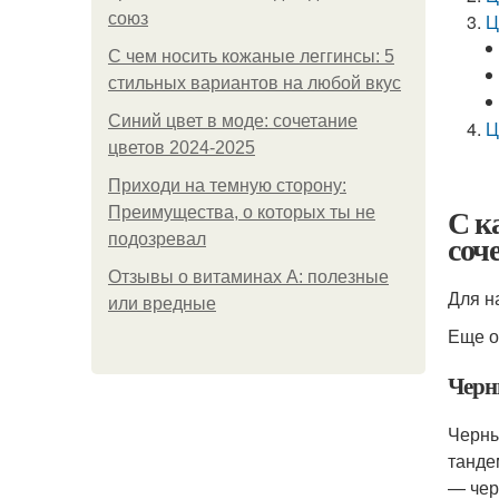
союз
Ц
С чем носить кожаные леггинсы: 5
стильных вариантов на любой вкус
Синий цвет в моде: сочетание
Ц
цветов 2024-2025
Приходи на темную сторону:
С к
Преимущества, о которых ты не
соч
подозревал
Отзывы о витаминах А: полезные
Для н
или вредные
Еще о
Чер
Черны
танде
— чер