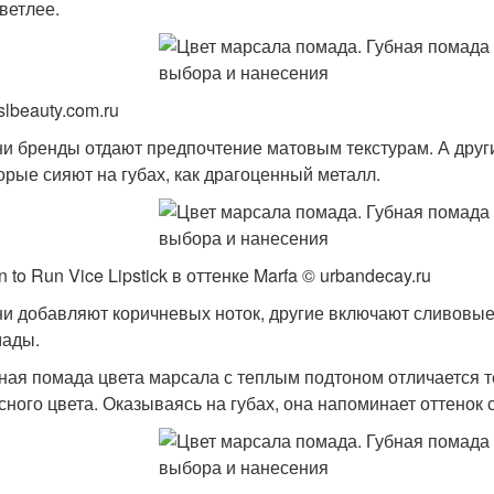
ветлее.
slbeauty.com.ru
и бренды отдают предпочтение матовым текстурам. А друг
орые сияют на губах, как драгоценный металл.
n to Run Vice Lipstick в оттенке Marfa © urbandecay.ru
и добавляют коричневых ноток, другие включают сливовые.
мады.
ная помада цвета марсала с теплым подтоном отличается т
сного цвета. Оказываясь на губах, она напоминает оттено