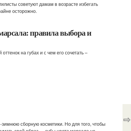
илисты советуют дамам в возрасте избегать
райне осторожно.
 марсала: правила выбора и
оттенок на губах и с чем его сочетать –
⇨
-зимнюю сборную косметики. Но для того, чтобы
умать свой образ — губы цвета марсала не