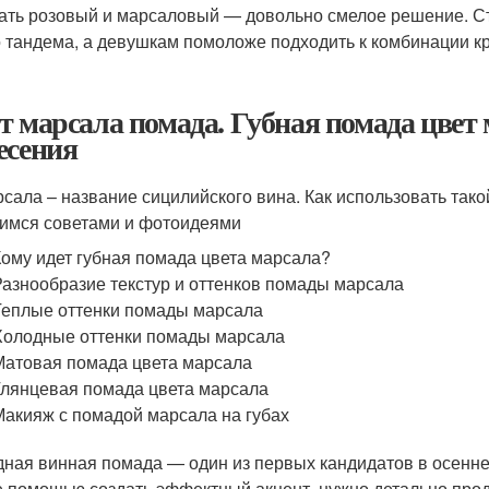
ать розовый и марсаловый — довольно смелое решение. Ст
о тандема, а девушкам помоложе подходить к комбинации к
т марсала помада. Губная помада цвет
есения
сала – название сицилийского вина. Как использовать такой 
имся советами и фотоидеями
Кому идет губная помада цвета марсала?
Разнообразие текстур и оттенков помады марсала
Теплые оттенки помады марсала
Холодные оттенки помады марсала
Матовая помада цвета марсала
Глянцевая помада цвета марсала
Макияж с помадой марсала на губах
ная винная помада — один из первых кандидатов в осенне
е помощью создать эффектный акцент, нужно детально прод