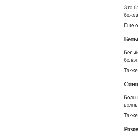
Это б
бежев
Еще о
Бел
Белый
белая
Также
Син
Больш
волны
Также
Розо