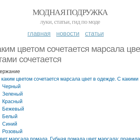
МОДНАЯ ПОДРУЖКА
луки, статьи, гид по моде
главная
новости
статьи
аким цветом сочетается марсала цве
тами сочетается
ержание
 каким цветом сочетается марсала цвет в одежде. С какими
Черный
Зеленый
Красный
Бежевый
Белый
Синий
Розовый
вет марсала помада. Губная помада цвет марсала: правил