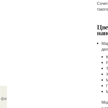
Сочет
таког
Цве
нан
Мар
дел
⇦
Мод
с е