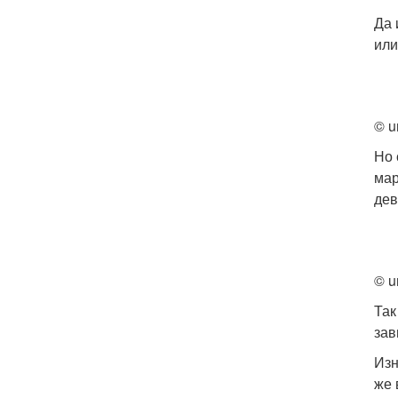
Да 
или
© u
Но 
мар
дев
© u
Так
зав
Изн
же 