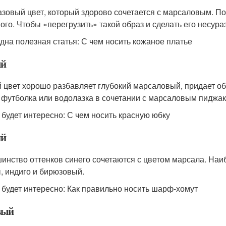
азовый цвет, который здорово сочетается с марсаловым. П
ого. Чтобы «перегрузить» такой образ и сделать его несура
дна полезная статья: С чем носить кожаное платье
ый
 цвет хорошо разбавляет глубокий марсаловый, придает об
 футболка или водолазка в сочетании с марсаловым пиджако
 будет интересно: С чем носить красную юбку
ий
инство оттенков синего сочетаются с цветом марсала. На
, индиго и бирюзовый.
 будет интересно: Как правильно носить шарф-хомут
вый