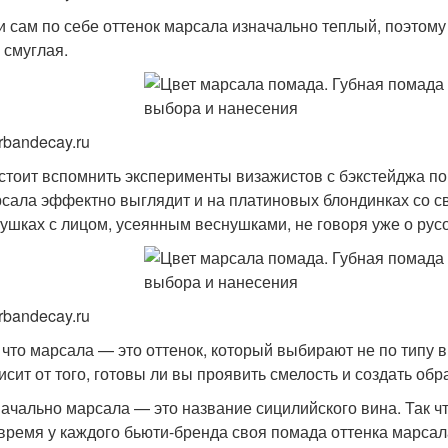
и сам по себе оттенок марсала изначально теплый, поэтому 
 смуглая.
rbandecay.ru
стоит вспомнить эксперименты визажистов с бэкстейджа пок
сала эффектно выглядит и на платиновых блондинках со с
ушках с лицом, усеянным веснушками, не говоря уже о ру
rbandecay.ru
 что марсала — это оттенок, который выбирают не по типу в
исит от того, готовы ли вы проявить смелость и создать обр
ачально марсала — это название сицилийского вина. Так чт
время у каждого бьюти-бренда своя помада оттенка марсала.