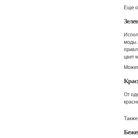
Еще о
Зеле
Испол
моды.
привл
цвет 
Может
Крас
От од
красн
Также
Беже