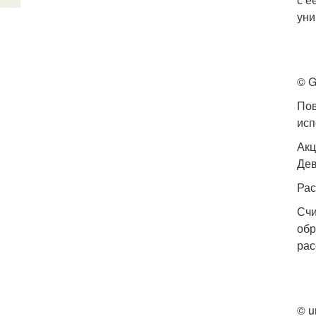
уни
© G
Пов
исп
Акц
Дев
Рас
Счи
обр
рас
© u