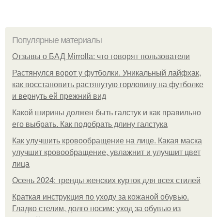
Популярные материалы
Отзывы о БАД Mirrolla: что говорят пользователи
Растянулся ворот у футболки. Уникальный лайфхак,
как восстановить растянутую горловину на футболке
и вернуть ей прежний вид
Какой ширины должен быть галстук и как правильно
его выбрать. Как подобрать длину галстука
Как улучшить кровообращение на лице. Какая маска
улучшит кровообращение, увлажнит и улучшит цвет
лица
Осень 2024: тренды женских курток для всех стилей
Краткая инструкция по уходу за кожаной обувью.
Гладко стелим, долго носим: уход за обувью из