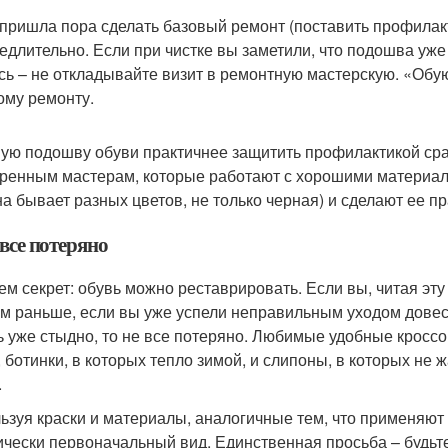
 пришла пора сделать базовый ремонт (поставить профилакт
едлительно. Если при чистке вы заметили, что подошва уже
сь – не откладывайте визит в ремонтную мастерскую. «Обую
ому ремонту.
ую подошву обуви практичнее защитить профилактикой сраз
ренным мастерам, которые работают с хорошими материала
она бывает разных цветов, не только черная) и сделают ее п
 все потеряно
ем секрет: обувь можно реставрировать. Если вы, читая эту
ом раньше, если вы уже успели неправильным уходом довест
ь уже стыдно, то не все потеряно. Любимые удобные кроссо
, ботинки, в которых тепло зимой, и слипоны, в которых не 
.
ьзуя краски и материалы, аналогичные тем, что применяют
ически первоначальный вид. Единственная просьба – будьте