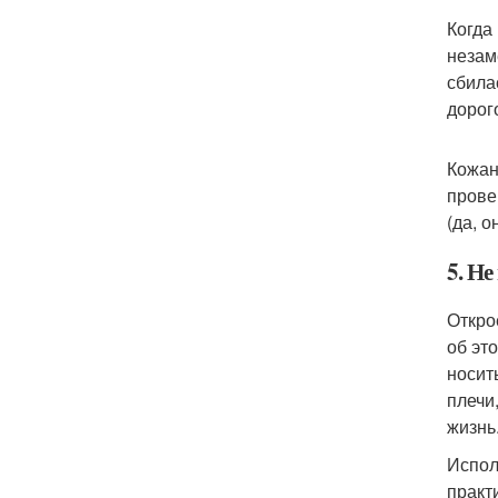
Когда
незам
сбила
дорог
Кожан
прове
(да, 
5. Не
Откро
об эт
носит
плечи
жизнь
Испол
практ