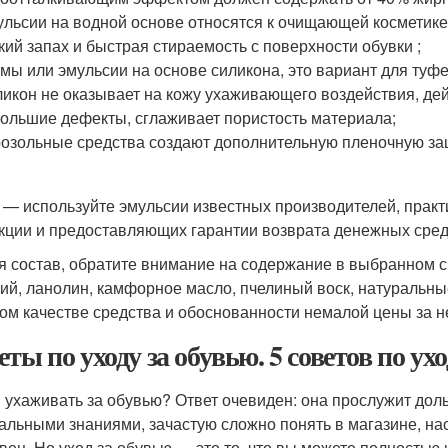
льсии на водной основе относятся к очищающей косметике
кий запах и быстрая стираемость с поверхности обувки ;
мы или эмульсии на основе силикона, это вариант для туф
икон не оказывает на кожу ухаживающего воздействия, де
ольшие дефекты, сглаживает пористость материала;
озольные средства создают дополнительную пленочную защ
 — используйте эмульсии известных производителей, прак
кции и предоставляющих гарантии возврата денежных сред
я состав, обратите внимание на содержание в выбранном 
ий, ланолин, камфорное масло, пчелиный воск, натуральны
ом качестве средства и обоснованности немалой цены за н
еты по уходу за обувью. 5 советов по ух
 ухаживать за обувью? Ответ очевиден: она прослужит доль
альными знаниями, зачастую сложно понять в магазине, на
вец. Но уход за обувью — это то, что вы можете полностью 