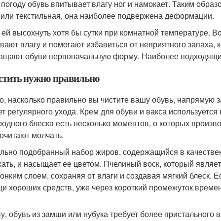
 погоду обувь впитывает влагу ног и намокает. Таким образо
 или текстильная, она наиболее подвержена деформации.
 ей высохнуть хотя бы сутки при комнатной температуре. В
вают влагу и помогают избавиться от неприятного запаха, 
ащают обуви первоначальную форму. Наиболее подходящим
истить нужно правильно
го, насколько правильно вы чистите вашу обувь, напрямую з
ет регулярного ухода. Крем для обуви и вакса используется 
родного блеска есть несколько моментов, о которых произ
очитают молчать.
льно подобранный набор жиров, содержащийся в качествен
ать, и насыщает ее цветом. Пчелиный воск, который являе
тонким слоем, сохраняя от влаги и создавая мягкий блеск. 
и хороших средств, уже через короткий промежуток времени
ву, обувь из замши или нубука требует более пристального 