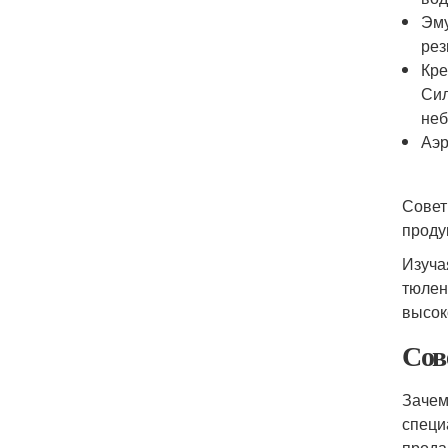
Эму
рез
Кре
Сил
неб
Аэр
Совет
проду
Изуча
тюлен
высок
Сов
Зачем
специ
прода