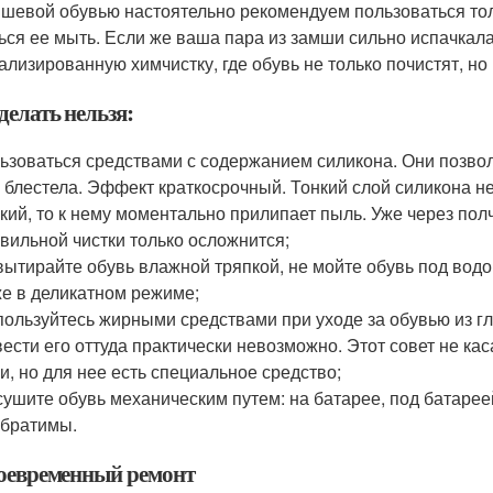
мшевой обувью настоятельно рекомендуем пользоваться то
ься ее мыть. Если же ваша пара из замши сильно испачкала
ализированную химчистку, где обувь не только почистят, но
делать нельзя:
ьзоваться средствами с содержанием силикона. Они позволя
 блестела. Эффект краткосрочный. Тонкий слой силикона не
кий, то к нему моментально прилипает пыль. Уже через полч
вильной чистки только осложнится;
вытирайте обувь влажной тряпкой, не мойте обувь под водо
е в деликатном режиме;
пользуйтесь жирными средствами при уходе за обувью из гла
ести его оттуда практически невозможно. Этот совет не ка
и, но для нее есть специальное средство;
сушите обувь механическим путем: на батарее, под батаре
братимы.
воевременный ремонт