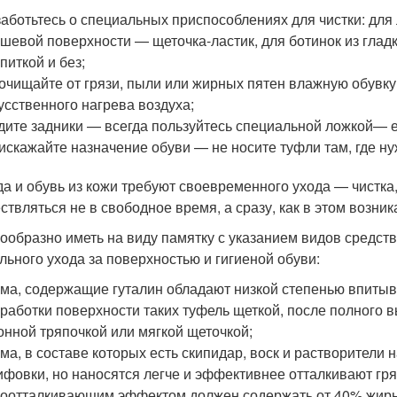
аботьтесь о специальных приспособлениях для чистки: для 
шевой поверхности — щеточка-ластик, для ботинок из гладк
питкой и без;
очищайте от грязи, пыли или жирных пятен влажную обувку
усственного нагрева воздуха;
ите задники — всегда пользуйтесь специальной ложкой— е
искажайте назначение обуви — не носите туфли там, где ну
а и обувь из кожи требуют своевременного ухода — чистка,
ствляться не в свободное время, а сразу, как в этом возник
ообразно иметь на виду памятку с указанием видов средств
льного ухода за поверхностью и гигиеной обуви:
ма, содержащие гуталин обладают низкой степенью впитыв
работки поверхности таких туфель щеткой, после полного 
онной тряпочкой или мягкой щеточкой;
ма, в составе которых есть скипидар, воск и растворители
фовки, но наносятся легче и эффективнее отталкивают гряз
оотталкивающим эффектом должен содержать от 40% жир