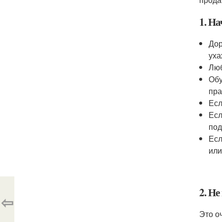
1. На
Дор
уха
Люб
Обу
пра
Есл
Есл
под
Есл
или
2. Не
⇦
Это о