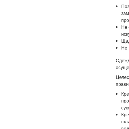
Поз
зам
про
Не 
иск
Щад
Не 
Одежд
осуще
Целес
прави
Кре
про
сук
Кре
шли
вод