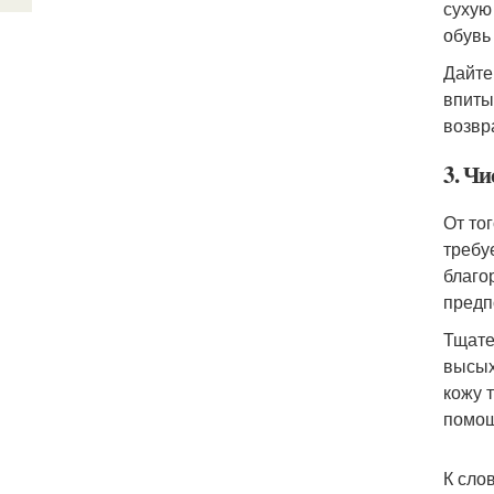
сухую
обувь
Дайте
впиты
возвр
3. Ч
От то
требу
благо
предп
Тщате
высых
кожу 
помощ
К сло