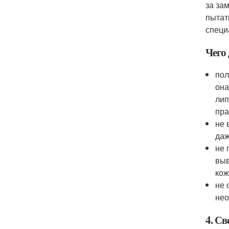
за за
пытат
специ
Чего 
пол
она
лип
пра
не 
даж
не 
выв
кож
не 
нео
4. С