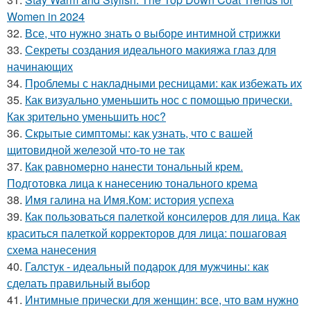
Women in 2024
32.
Все, что нужно знать о выборе интимной стрижки
33.
Секреты создания идеального макияжа глаз для
начинающих
34.
Проблемы с накладными ресницами: как избежать их
35.
Как визуально уменьшить нос с помощью прически.
Как зрительно уменьшить нос?
36.
Скрытые симптомы: как узнать, что с вашей
щитовидной железой что-то не так
37.
Как равномерно нанести тональный крем.
Подготовка лица к нанесению тонального крема
38.
Имя галина на Имя.Ком: история успеха
39.
Как пользоваться палеткой консилеров для лица. Как
краситься палеткой корректоров для лица: пошаговая
схема нанесения
40.
Галстук - идеальный подарок для мужчины: как
сделать правильный выбор
41.
Интимные прически для женщин: все, что вам нужно