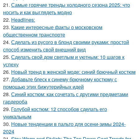
21.
Самые горячие тренды холодного сезона 2025: что
носить и как выглядеть модно
22.
Headlines:
23.
Какие интересные факты о московском
общественном транспорте
24.
Сделать из русого в блонд своими руками: простой
способ изменить свой внешний вид
25.
Сделать свой дом светлым и уютным: 10 шагов к
успеху
26.
Новый тренд в женской моде: синий брючный костюм
27.
Добавьте блеск к синему брючному костюму с
помощью этих бижутерийных идей
28.
Синий костюм: как сочетать с другими предметами
гардероба
29.
Голубой костюм: 12 способов сделать его
уникальным
30.
Новые тенденции в пальто для осени-зимы 2024-
2024
31.
Stay Warm and Stylish: The Top Down Coat Trends for