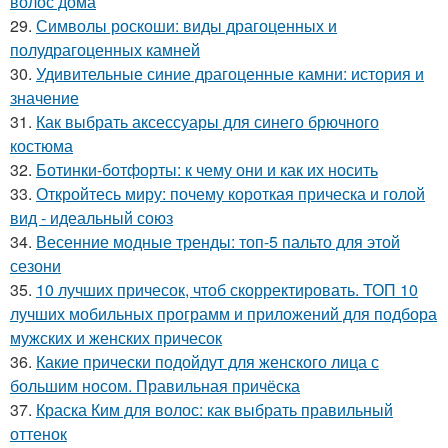
волос дома
29.
Символы роскоши: виды драгоценных и
полудрагоценных камней
30.
Удивительные синие драгоценные камни: история и
значение
31.
Как выбрать аксессуары для синего брючного
костюма
32.
Ботинки-ботфорты: к чему они и как их носить
33.
Откройтесь миру: почему короткая прическа и голой
вид - идеальный союз
34.
Весенние модные тренды: топ-5 пальто для этой
сезони
35.
10 лучших причесок, чтоб скорректировать. ТОП 10
лучших мобильных программ и приложений для подбора
мужских и женских причесок
36.
Какие прически подойдут для женского лица с
большим носом. Правильная причёска
37.
Краска Ким для волос: как выбрать правильный
оттенок