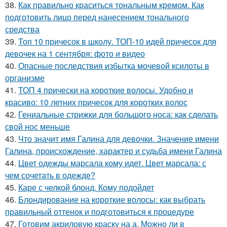
38.
Как правильно краситься тональным кремом. Как
подготовить лицо перед нанесением тонального
средства
39.
Топ 10 причесок в школу. ТОП-10 идей причесок для
девочек на 1 сентября: фото и видео
40.
Опасные последствия избытка мочевой ксилоты в
организме
41.
ТОП 4 прически на короткие волосы. Удобно и
красиво: 10 летних причесок для коротких волос
42.
Гениальные стрижки для большого носа: как сделать
свой нос меньше
43.
Что значит имя Галина для девочки. Значение имени
Галина, происхождение, характер и судьба имени Галина
44.
Цвет одежды марсала кому идет. Цвет марсала: с
чем сочетать в одежде?
45.
Каре с челкой блонд. Кому подойдет
46.
Блондирование на короткие волосы: как выбрать
правильный оттенок и подготовиться к процедуре
47.
Готовим акриловую краску на а. Можно ли в