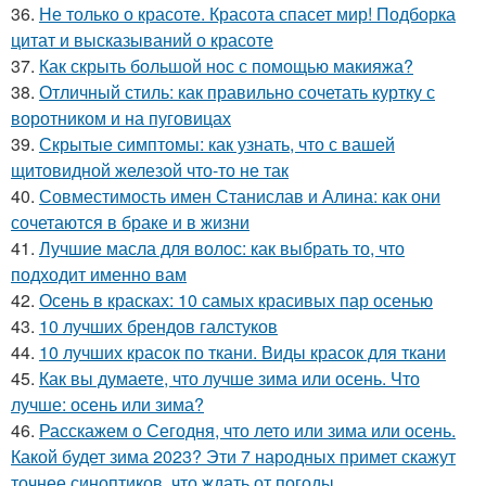
36.
Не только о красоте. Красота спасет мир! Подборка
цитат и высказываний о красоте
37.
Как скрыть большой нос с помощью макияжа?
38.
Отличный стиль: как правильно сочетать куртку с
воротником и на пуговицах
39.
Скрытые симптомы: как узнать, что с вашей
щитовидной железой что-то не так
40.
Совместимость имен Станислав и Алина: как они
сочетаются в браке и в жизни
41.
Лучшие масла для волос: как выбрать то, что
подходит именно вам
42.
Осень в красках: 10 самых красивых пар осенью
43.
10 лучших брендов галстуков
44.
10 лучших красок по ткани. Виды красок для ткани
45.
Как вы думаете, что лучше зима или осень. Что
лучше: осень или зима?
46.
Расскажем о Сегодня, что лето или зима или осень.
Какой будет зима 2023? Эти 7 народных примет скажут
точнее синоптиков, что ждать от погоды