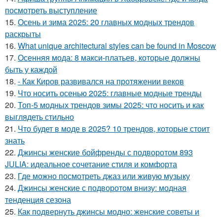
посмотреть выступление
15.
Осень и зима 2025: 20 главных модных трендов
раскрыты
16.
What unique architectural styles can be found in Moscow
17.
Осенняя мода: 8 макси-платьев, которые должны
быть у каждой
18.
- Как Киров развивался на протяжении веков
19.
Что носить осенью 2025: главные модные тренды
20.
Топ-5 модных трендов зимы 2025: что носить и как
выглядеть стильно
21.
Что будет в моде в 2025? 10 трендов, которые стоит
знать
22.
Джинсы женские бойфренды с подворотом 893
JULIA: идеальное сочетание стиля и комфорта
23.
Где можно посмотреть джаз или живую музыку
24.
Джинсы женские с подворотом внизу: модная
тенденция сезона
25.
Как подвернуть джинсы модно: женские советы и