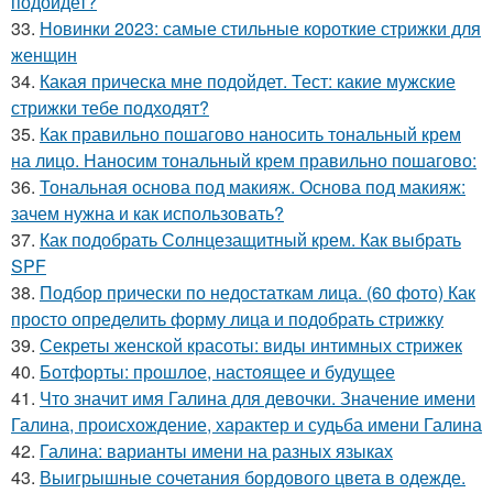
подойдет?
33.
Новинки 2023: самые стильные короткие стрижки для
женщин
34.
Какая прическа мне подойдет. Тест: какие мужские
стрижки тебе подходят?
35.
Как правильно пошагово наносить тональный крем
на лицо. Наносим тональный крем правильно пошагово:
36.
Тональная основа под макияж. Основа под макияж:
зачем нужна и как использовать?
37.
Как подобрать Солнцезащитный крем. Как выбрать
SPF
38.
Подбор прически по недостаткам лица. (60 фото) Как
просто определить форму лица и подобрать стрижку
39.
Секреты женской красоты: виды интимных стрижек
40.
Ботфорты: прошлое, настоящее и будущее
41.
Что значит имя Галина для девочки. Значение имени
Галина, происхождение, характер и судьба имени Галина
42.
Галина: варианты имени на разных языках
43.
Выигрышные сочетания бордового цвета в одежде.