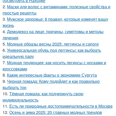
посмотреть в Находке
2.
Маски для волос с витаминами: полезные свойства и
простые рецепты
3.
Мужское здоровье: 8 правил, которые изменят вашу
жизнь
4.
Демодекоз на лице: причины, симптомы и методы
лечения
5.
Модные образы весны 2025: леггинсы и сапоги
6.
Универсальная обувь под леггинсы: как выбрать
идеальную пару
7.
Модная тенденция: как носить легинсы с носками и
кроссовками
8.
Какие интересные факты о экономике Сургута
9.
Черная помада: Кому подойдет и как правильно
выбрать тон
10.
Тёмная помада: как подчеркнуть свою
индивидуальность
11.
Есть ли природные достопримечательности в Москве
12.
Осень и зима 2025: 20 главных модных трендов