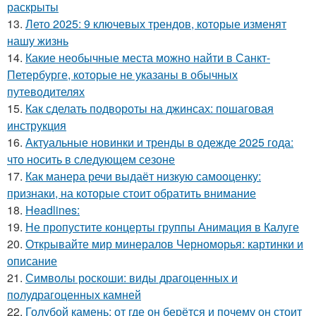
раскрыты
13.
Лето 2025: 9 ключевых трендов, которые изменят
нашу жизнь
14.
Какие необычные места можно найти в Санкт-
Петербурге, которые не указаны в обычных
путеводителях
15.
Как сделать подвороты на джинсах: пошаговая
инструкция
16.
Актуальные новинки и тренды в одежде 2025 года:
что носить в следующем сезоне
17.
Как манера речи выдаёт низкую самооценку:
признаки, на которые стоит обратить внимание
18.
Headlines:
19.
Не пропустите концерты группы Анимация в Калуге
20.
Открывайте мир минералов Черноморья: картинки и
описание
21.
Символы роскоши: виды драгоценных и
полудрагоценных камней
22.
Голубой камень: от где он берётся и почему он стоит