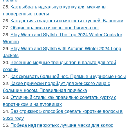
25.
Как выбрать идеальную куртку для мужчины:
проверенные советы
26.
Как достичь гладкости и мягкости ступней. Ванночки
27.
Общие правила гигиены ног. Гигиена ног
28.
Stay Warm and Stylish: The Top 2024 Winter Coats for
Women
29.
Stay Warm and Stylish with Autumn Winter 2024 Long
Jackets
30.
Весенние модные тренды: топ-5 пальто для этой
сезони
31.
Как скрывать большой нос. Прямые и курносые носы
32.
Какие прически подойдут для женского лица с
большим носом. Правильная причёска
33.
Отличный стиль: как правильно сочетать куртку с
воротником и на пуговицах
34.
Без стрижки: 5 способов сделать короткие волосы в
2022 году
35.
Победа над перхотью: лучшие маски для волос