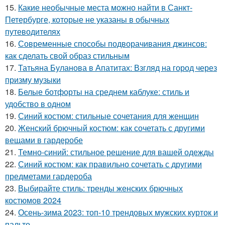
15.
Какие необычные места можно найти в Санкт-
Петербурге, которые не указаны в обычных
путеводителях
16.
Современные способы подворачивания джинсов:
как сделать свой образ стильным
17.
Татьяна Буланова в Апатитах: Взгляд на город через
призму музыки
18.
Белые ботфорты на среднем каблуке: стиль и
удобство в одном
19.
Синий костюм: стильные сочетания для женщин
20.
Женский брючный костюм: как сочетать с другими
вещами в гардеробе
21.
Темно-синий: стильное решение для вашей одежды
22.
Синий костюм: как правильно сочетать с другими
предметами гардероба
23.
Выбирайте стиль: тренды женских брючных
костюмов 2024
24.
Осень-зима 2023: топ-10 трендовых мужских курток и
пальто