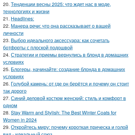
20.
Тенденции весны 2025: что ждет нас в моде,
технологиях и жизни
21.
Headlines:
22.
Манера речи: что она рассказывает о вашей
личности
23.
Выбор идеального аксессуара: как сочетать
ботфорты с плоской подошвой
24.
Стратегии и приемы вернулись в блонд в домашних
условиях
25.
Блогеры, начинайте: создание блонда в домашних
условиях
26.
Голубой камень: от где он берётся и почему он стоит
так дорого
27.
Синий деловой костюм женский: стиль и комфорт в
одном
28.
Stay Warm and Stylish: The Best Winter Coats for
Women in 2024
29.
Откройтесь миру: почему короткая прическа и голой
вид - идеальный союз