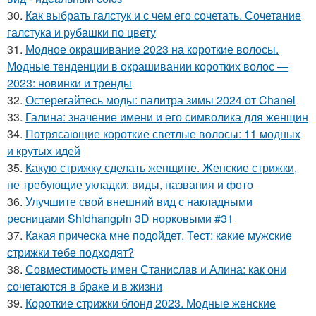
30.
Как выбрать галстук и с чем его сочетать. Сочетание
галстука и рубашки по цвету
31.
Модное окрашивание 2023 на короткие волосы.
Модные тенденции в окрашивании коротких волос —
2023: новинки и тренды
32.
Остерегайтесь моды: палитра зимы 2024 от Chanel
33.
Галина: значение имени и его символика для женщин
34.
Потрясающие короткие светлые волосы: 11 модных
и крутых идей
35.
Какую стрижку сделать женщине. Женские стрижки,
не требующие укладки: виды, названия и фото
36.
Улучшите свой внешний вид с накладными
ресницами Shidhangpin 3D норковыми #31
37.
Какая прическа мне подойдет. Тест: какие мужские
стрижки тебе подходят?
38.
Совместимость имен Станислав и Алина: как они
сочетаются в браке и в жизни
39.
Короткие стрижки блонд 2023. Модные женские