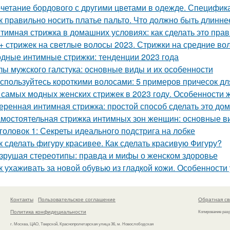
четание бордового с другими цветами в одежде. Специфика
к правильно носить платье пальто. Что должно быть длинне
тимная стрижка в домашних условиях: как сделать это пра
+ стрижек на светлые волосы 2023. Стрижки на средние во
дные интимные стрижки: тенденции 2023 года
лы мужского галстука: основные виды и их особенности
спользуйтесь короткими волосами: 5 примеров причесок д
 самых модных женских стрижек в 2023 году. Особенности ж
еренная интимная стрижка: простой способ сделать это до
мостоятельная стрижка интимных зон женщин: основные ви
головок 1: Секреты идеального подстрига на лобке
к сделать фигуру красивее. Как сделать красивую Фигуру?
зрушая стереотипы: правда и мифы о женском здоровье
к ухаживать за новой обувью из гладкой кожи. Особенност
Контакты
Пользовательское соглашение
Обратная св
Политика конфидециальности
Копирование раз
г. Москва, ЦАО, Тверской, Краснопролетарская улица 36, м. Новослободская