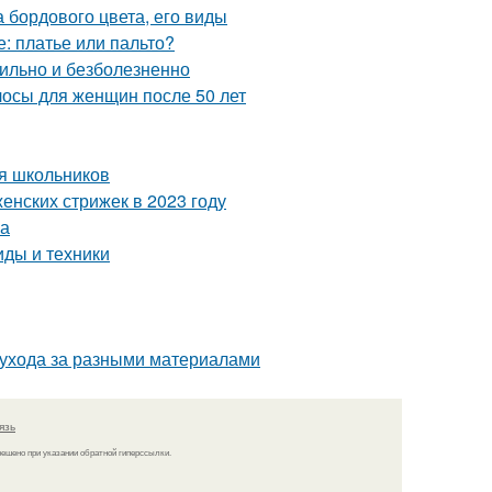
 бордового цвета, его виды
е: платье или пальто?
вильно и безболезненно
лосы для женщин после 50 лет
ля школьников
енских стрижек в 2023 году
ма
ды и техники
и ухода за разными материалами
язь
решено при указании обратной гиперссылки.