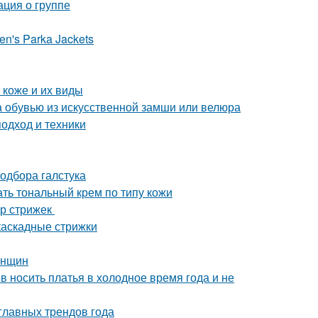
ация о группе
en's Parka Jackets
 коже и их виды
за обувью из искусственной замши или велюра
одход и техники
одбора галстука
ать тональный крем по типу кожи
ор стрижек
каскадные стрижки
енщин
в носить платья в холодное время года и не
главных трендов года