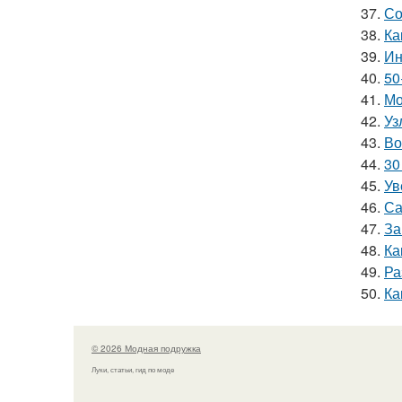
37.
Со
38.
Ка
39.
Ин
40.
50
41.
Мо
42.
Уз
43.
Во
44.
30
45.
Ув
46.
Са
47.
За
48.
Ка
49.
Ра
50.
Ка
© 2026 Модная подружка
Луки, статьи, гид по моде