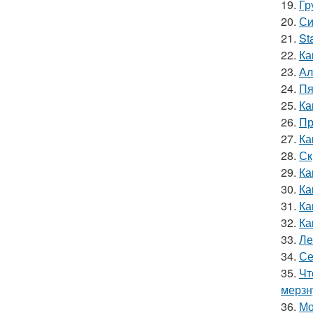
19.
Гр
20.
Си
21.
St
22.
Ка
23.
Ал
24.
Пя
25.
Ка
26.
Пр
27.
Ка
28.
Ск
29.
Ка
30.
Ка
31.
Ка
32.
Ка
33.
Ле
34.
Се
35.
Чт
мерзн
36.
Мо