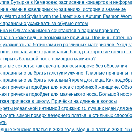
уппа Бутырка в Кемерове: расписание концертов и информ
ние камни в ювелирных украшениях: история и значение
ay Warm and Stylish with the Latest 2024 Autumn Fashion Wom
к правильно ухаживать за обувью летом
ина и Ольга: как имена сочетаются в парном варианте
тна на коже виды и возможные причины. Причины пятен на
к ухаживать за ботинками из различных материалов. Уход 
офессиональное окрашивание блонд на короткие волосы: п
к скрыть большой нос с помощью макияжа?
рытые секреты: как сделать волосы короче без обрезания
к правильно выбрать галстук мужчине. Главные принципы п
к правильно выбрать тональный крем для лица. Как подобр
кая прическа подойдет для носа с горбинкой женщине. Обз
кая прическа подойдет для маленького носа. Большой нос: 
гкая прическа в школу. Причёски на длинные волосы
креты идеальной интимной стрижки: 15 лучших идей для ж
о одеть зимой поверх вечернего платья. 8 стильных способо
уть
дные женские платья в 2023 году. Модные платья 2023: 15 