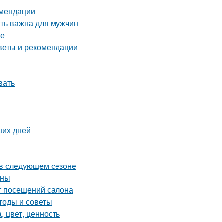
омендации
сть важна для мужчин
ее
оветы и рекомендации
вать
м
ших дней
ь в следующем сезоне
ины
от посещений салона
тоды и советы
, цвет, ценность