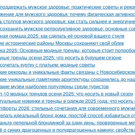
 поддержать мужское здоровье: практические советы и рек
жение для мужского здоровья: почему физическая активно
ь столпов мужского здоровья: как стать сильнее и энергичн
 сохранить мужское репродуктивное здоровье: основные с
ная помада 2025: как сделать её основой вашего стиля
ие исторические районы Москвы сохраняют свой облик
на 2025: Основные модные тренды, которые стоит попробо
ные тренды осени 2025: что носить в будущем сезоне
 сочетать куртку с платьем: модные советы
кие рекорды и уникальные факты связаны с Новосибирско
кие уникальные памятники архитектуры сохранились до на
Какие музеи наиболее популярны среди туристов
п-10 модных трендов осени 2025: что носить в новый сезон
туальные новинки и тренды в одежде 2025 года: что носит
тфорты 2026: стильные сочетания для современного мужч
елать идеальный блонд дома: простой способ избавиться 
аньте пепельной блондинкой за один день: проверенные ме
ё о синих драгоценных и полудрагоценных камнях: свойства