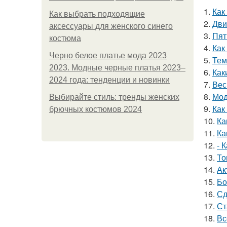
1.
Как
Как выбрать подходящие
2.
Дви
аксессуары для женского синего
3.
Пят
костюма
4.
Как
Черно белое платье мода 2023
5.
Тем
2023. Модные черные платья 2023–
6.
Как
2024 года: тенденции и новинки
7.
Вес
8.
Мод
Выбирайте стиль: тренды женских
9.
Как
брючных костюмов 2024
10.
Ка
11.
Ка
12.
- 
13.
То
14.
Ак
15.
Бо
16.
Сд
17.
Ст
18.
Вс