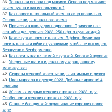
36.
Тональная основа под макияж. Основа под макияж:
зачем нужна и как использовать?
37.
Как наносить тональный крем на лицо правильно.
Основные виды тонального крема
38.
Прически в школу для подростков. Прически на 1
сентября для девочек 2023: 250+ фото лучших идей
39.
Какие куртки носят с платьем. Эффект бочки: как
носить платья и юбки с пуховиками, чтобы не выглядеть
безвкусно и бесформенно
40.
Как носить платья зимой с курткой. Короткий пуховик
41.
Уверенные шаги к идеальному карандашному
макияжу глаз
42.
Секреты женской красоты: виды интимных стрижек
43.
Цвет марсала в одежде 2023. Добавьте яркости! 4
правила
44.
30 самых модных женских стрижек в 2023 году.
Особенности женских стрижек в 2023 году
45.
Станьте блондинкой: окрашивание коротких волос
каре