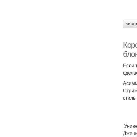
читат
Кор
бло
Если 
сдела
Асимм
Стриж
стиль
Униве
Джени