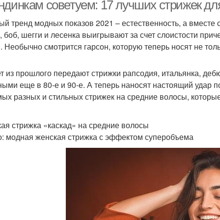
ндинкам советуем: 17 лучших стрижек дл
ый тренд модных показов 2021 – естественность, а вместе с
, боб, шегги и лесенка выигрывают за счет слоистости прич
. Необычно смотрится гарсон, которую теперь носят не толь
т из прошлого передают стрижки рапсодия, итальянка, дебю
ными еще в 80-е и 90-е. А теперь наносят настоящий удар 
мых разных и стильных стрижек на средние волосы, которы
ая стрижка «каскад» на средние волосы
о: модная женская стрижка с эффектом суперобъема