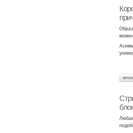
Кор
при
Образ
момен
Асимм
униве
читат
Стр
бло
Любая
подоб