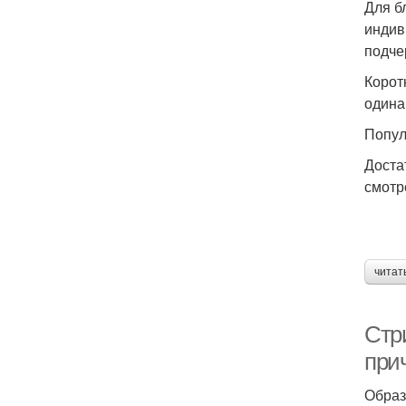
Для б
индив
подче
Корот
одина
Попул
Доста
смотр
читат
Стр
при
Образ