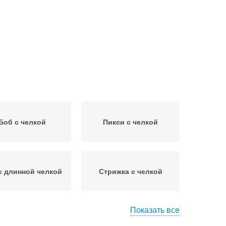
Боб с челкой
Пикси с челкой
с длинной челкой
Стрижка с челкой
Показать все
кси с короткой