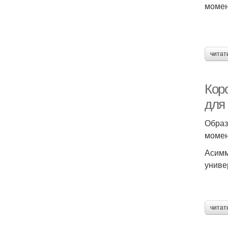
момен
читат
Кор
для
Образ
момен
Асимм
униве
читат