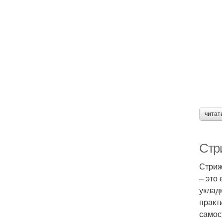
читат
Стр
Стриж
– это
уклад
практ
самос