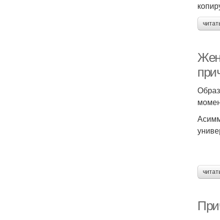
копир
читат
Жен
при
Образ
момен
Асимм
униве
читат
При