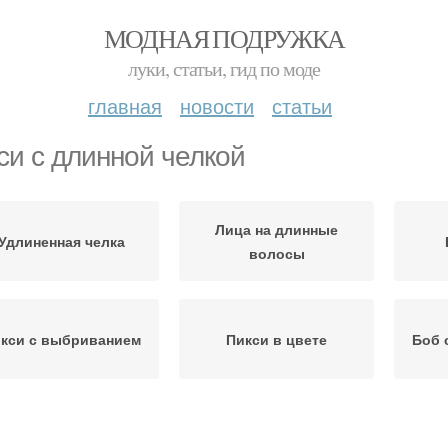
МОДНАЯ ПОДРУЖКА
луки, статьи, гид по моде
главная
новости
статьи
си с длинной челкой
Лица на длинные
Удлиненная челка
волосы
кси с выбриванием
Пикси в цвете
Боб 
Пи
Пикси с прядями
Длинное каре